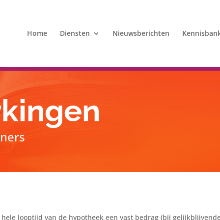
Home
Diensten
Nieuwsberichten
Kennisban
kingen
tners
hele looptijd van de hypotheek een vast bedrag (bij gelijkblijvende