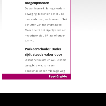
Een hypotheek na uw
57e? Er zijn zeker
mogelijkheden
De woningmarkt is nog steeds in
beweging. Misschien denkt u na
over verhuizen, verbouwen of het
benutten van uw overwaarde.
Maar hoe zit het eigenlijk met een
hypotheek als u 57 jaar of ouder
bent?...
Parkeerschade? Dader
rijdt steeds vaker door
U kent het misschien wel. U komt
terug bij uw auto na een
boodschap of een middagje weg
en ziet ineens een kras of deuk die
er eerder niet zat. Geen briefje
onder de ruitenwisser, geen
getuige in z...