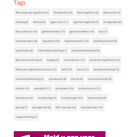
Tags
Aflossingsvrije hypotheek
(6)
Aftrekposten
(8)
Belastingdienst
(8)
Boeterente
(9)
Dekking
(8)
diefstal
(9)
eigen risico
(17)
eigenwoningforfait
(7)
energielabel
(8)
Extra aflossen
(10)
geldverstrekker
(13)
geldverstrekkers
(10)
huis
(7)
huizenbezitters
(8)
hypotheek
(34)
hypotheekrente
(16)
hypotheekschuld
(8)
hypotheken
(6)
inboedelverzekering
(21)
inkomstenbelasting
(10)
klimaatverandering
(9)
looptijd
(6)
maandlasten
(12)
maximale hypotheek
(10)
Nationale Hypotheek Garantie
(13)
NHG
(19)
notaris
(7)
opstalverzekering
(14)
overdrachtsbelasting
(7)
overwaarde
(8)
premie
(9)
rentevastperiode
(6)
schade
(15)
spaargeld
(11)
verbouwen
(10)
verduurzamen
(12)
verzekeraar
(6)
verzekering
(12)
verzekeringen
(13)
waterschade
(8)
woning
(7)
woningmarkt
(9)
WOZ-waarde
(10)
zonnepanelen
(19)
zorgverzekering
(7)