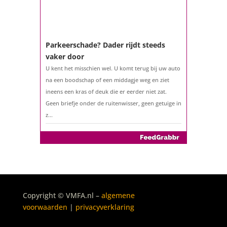
Parkeerschade? Dader rijdt steeds
vaker door
U kent het misschien wel. U komt terug bij uw auto
na een boodschap of een middagje weg en ziet
ineens een kras of deuk die er eerder niet zat.
Geen briefje onder de ruitenwisser, geen getuige in
z...
De belastingaangifte 2025
Copyright © VMFA.nl –
algemene
Het is weer zover: sinds 1 maart 2026 kunt u uw
voorwaarden
|
privacyverklaring
belastingaangifte over 2025 indienen. Geen klus