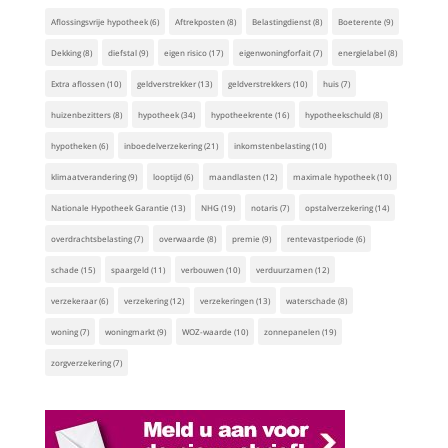
Aflossingsvrije hypotheek
(6)
Aftrekposten
(8)
Belastingdienst
(8)
Boeterente
(9)
Dekking
(8)
diefstal
(9)
eigen risico
(17)
eigenwoningforfait
(7)
energielabel
(8)
Extra aflossen
(10)
geldverstrekker
(13)
geldverstrekkers
(10)
huis
(7)
huizenbezitters
(8)
hypotheek
(34)
hypotheekrente
(16)
hypotheekschuld
(8)
hypotheken
(6)
inboedelverzekering
(21)
inkomstenbelasting
(10)
klimaatverandering
(9)
looptijd
(6)
maandlasten
(12)
maximale hypotheek
(10)
Nationale Hypotheek Garantie
(13)
NHG
(19)
notaris
(7)
opstalverzekering
(14)
overdrachtsbelasting
(7)
overwaarde
(8)
premie
(9)
rentevastperiode
(6)
schade
(15)
spaargeld
(11)
verbouwen
(10)
verduurzamen
(12)
verzekeraar
(6)
verzekering
(12)
verzekeringen
(13)
waterschade
(8)
woning
(7)
woningmarkt
(9)
WOZ-waarde
(10)
zonnepanelen
(19)
zorgverzekering
(7)