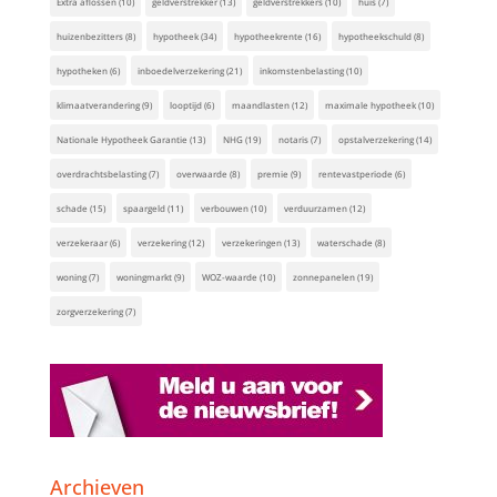
Extra aflossen
(10)
geldverstrekker
(13)
geldverstrekkers
(10)
huis
(7)
huizenbezitters
(8)
hypotheek
(34)
hypotheekrente
(16)
hypotheekschuld
(8)
hypotheken
(6)
inboedelverzekering
(21)
inkomstenbelasting
(10)
klimaatverandering
(9)
looptijd
(6)
maandlasten
(12)
maximale hypotheek
(10)
Nationale Hypotheek Garantie
(13)
NHG
(19)
notaris
(7)
opstalverzekering
(14)
overdrachtsbelasting
(7)
overwaarde
(8)
premie
(9)
rentevastperiode
(6)
schade
(15)
spaargeld
(11)
verbouwen
(10)
verduurzamen
(12)
verzekeraar
(6)
verzekering
(12)
verzekeringen
(13)
waterschade
(8)
woning
(7)
woningmarkt
(9)
WOZ-waarde
(10)
zonnepanelen
(19)
zorgverzekering
(7)
Archieven