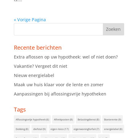
« Vorige Pagina
Recente berichten
Extra aflossen op uw hypotheek: wel of niet doen?
Vakantie? Vergeet dit niet
Nieuw energielabel
Maak uw huis klaar voor de lente en zomer
Aanpassingen bij aflossingsvrije hypotheken
Tags
Aflossingsvrije hypotheek
(6)
Aftrekposten
(8)
Belastingdienst
(8)
Boeterente
(9)
Dekking
(8)
diefstal
(9)
eigen risico
(17)
eigenwoningforfait
(7)
energielabel
(8)