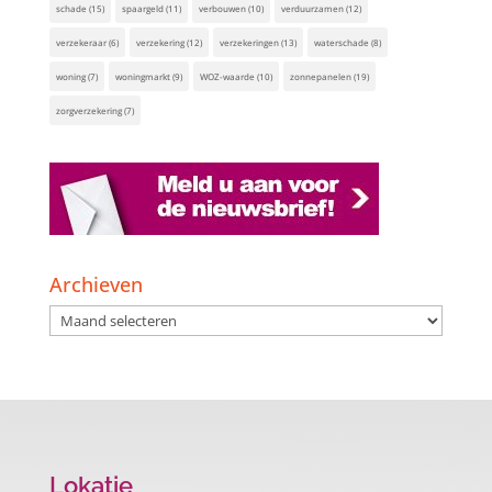
schade
(15)
spaargeld
(11)
verbouwen
(10)
verduurzamen
(12)
verzekeraar
(6)
verzekering
(12)
verzekeringen
(13)
waterschade
(8)
woning
(7)
woningmarkt
(9)
WOZ-waarde
(10)
zonnepanelen
(19)
zorgverzekering
(7)
Archieven
Archieven
Lokatie