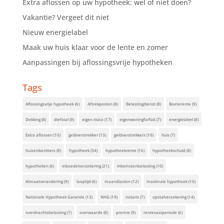
Extra aflossen op uw hypotheek: wel of niet doen?
Vakantie? Vergeet dit niet
Nieuw energielabel
Maak uw huis klaar voor de lente en zomer
Aanpassingen bij aflossingsvrije hypotheken
Tags
Aflossingsvrije hypotheek
(6)
Aftrekposten
(8)
Belastingdienst
(8)
Boeterente
(9)
Dekking
(8)
diefstal
(9)
eigen risico
(17)
eigenwoningforfait
(7)
energielabel
(8)
Extra aflossen
(10)
geldverstrekker
(13)
geldverstrekkers
(10)
huis
(7)
huizenbezitters
(8)
hypotheek
(34)
hypotheekrente
(16)
hypotheekschuld
(8)
hypotheken
(6)
inboedelverzekering
(21)
inkomstenbelasting
(10)
klimaatverandering
(9)
looptijd
(6)
maandlasten
(12)
maximale hypotheek
(10)
Nationale Hypotheek Garantie
(13)
NHG
(19)
notaris
(7)
opstalverzekering
(14)
overdrachtsbelasting
(7)
overwaarde
(8)
premie
(9)
rentevastperiode
(6)