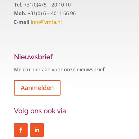
Tel.
+31(0)475 – 20 10 10
Mob.
+31(0) 6 – 4011 66 96
E-mail
info@vmfa.nl
Nieuwsbrief
Meld u hier aan voor onze nieuwsbrief
Aanmelden
Volg ons ook via
Een hypotheek na uw 57e? Er zijn
zeker mogelijkheden
De woningmarkt is nog steeds in beweging.
Misschien denkt u na over verhuizen, verbouwen