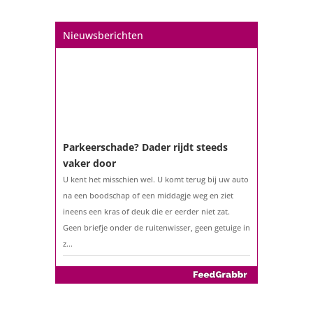
of het benutten van uw overwaarde. Maar hoe zit
het eigenlijk met een hypotheek als u 57 jaar of
Nieuwsberichten
ouder bent?...
Parkeerschade? Dader rijdt steeds
vaker door
U kent het misschien wel. U komt terug bij uw auto
na een boodschap of een middagje weg en ziet
ineens een kras of deuk die er eerder niet zat.
Geen briefje onder de ruitenwisser, geen getuige in
z...