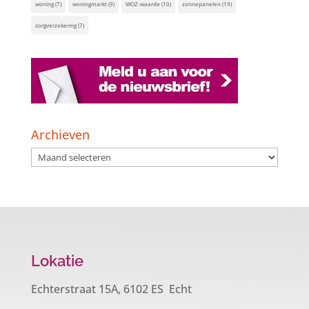
woning
(7)
woningmarkt
(9)
WOZ-waarde
(10)
zonnepanelen
(19)
zorgverzekering
(7)
Archieven
Archieven
Lokatie
Echterstraat 15A, 6102 ES Echt