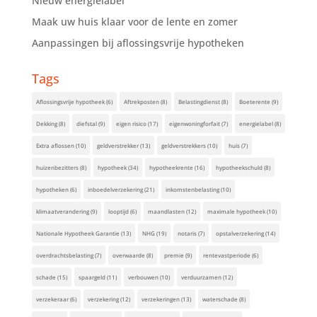
Nieuw energielabel
Maak uw huis klaar voor de lente en zomer
Aanpassingen bij aflossingsvrije hypotheken
Tags
Aflossingsvrije hypotheek
(6)
Aftrekposten
(8)
Belastingdienst
(8)
Boeterente
(9)
Dekking
(8)
diefstal
(9)
eigen risico
(17)
eigenwoningforfait
(7)
energielabel
(8)
Extra aflossen
(10)
geldverstrekker
(13)
geldverstrekkers
(10)
huis
(7)
huizenbezitters
(8)
hypotheek
(34)
hypotheekrente
(16)
hypotheekschuld
(8)
hypotheken
(6)
inboedelverzekering
(21)
inkomstenbelasting
(10)
klimaatverandering
(9)
looptijd
(6)
maandlasten
(12)
maximale hypotheek
(10)
Nationale Hypotheek Garantie
(13)
NHG
(19)
notaris
(7)
opstalverzekering
(14)
overdrachtsbelasting
(7)
overwaarde
(8)
premie
(9)
rentevastperiode
(6)
schade
(15)
spaargeld
(11)
verbouwen
(10)
verduurzamen
(12)
verzekeraar
(6)
verzekering
(12)
verzekeringen
(13)
waterschade
(8)