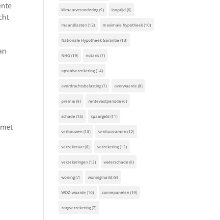
ente
klimaatverandering
(9)
looptijd
(6)
cht
maandlasten
(12)
maximale hypotheek
(10)
Nationale Hypotheek Garantie
(13)
an
NHG
(19)
notaris
(7)
opstalverzekering
(14)
overdrachtsbelasting
(7)
overwaarde
(8)
premie
(9)
rentevastperiode
(6)
schade
(15)
spaargeld
(11)
 met
verbouwen
(10)
verduurzamen
(12)
verzekeraar
(6)
verzekering
(12)
verzekeringen
(13)
waterschade
(8)
woning
(7)
woningmarkt
(9)
WOZ-waarde
(10)
zonnepanelen
(19)
zorgverzekering
(7)