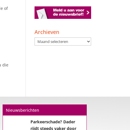
e of
Archieven
Archieven
Een hypotheek na uw
57e? Er zijn zeker
u die
mogelijkheden
De woningmarkt is nog steeds in
beweging. Misschien denkt u na
over verhuizen, verbouwen of het
benutten van uw overwaarde.
Maar hoe zit het eigenlijk met een
hypotheek als u 57 jaar of ouder
Nieuwsberichten
bent?...
Parkeerschade? Dader
rijdt steeds vaker door