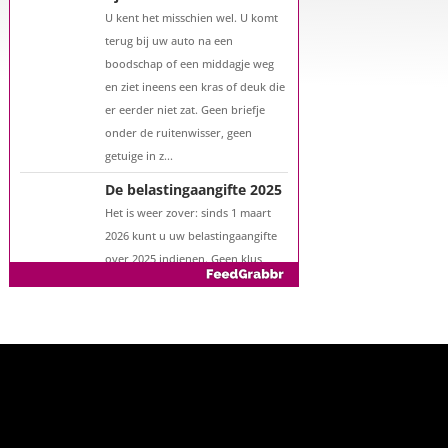
U kent het misschien wel. U komt
terug bij uw auto na een
boodschap of een middagje weg
en ziet ineens een kras of deuk die
er eerder niet zat. Geen briefje
onder de ruitenwisser, geen
getuige in z...
De belastingaangifte 2025
Het is weer zover: sinds 1 maart
2026 kunt u uw belastingaangifte
over 2025 indienen. Geen klus
waar u naar uitkijkt, maar wél een
moment waarop u geld kunt
besparen. Met een goede
voorbereiding vo...
Zo verlaagt u uw
hypotheekrente
Hebt u de afgelopen jaren flink