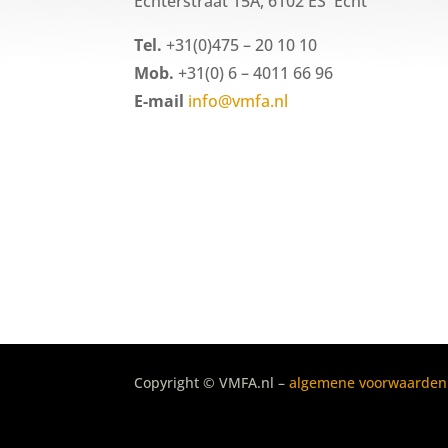
Echterstraat 15A, 6102 ES Echt
Tel.
+31(0)475 – 20 10 10
Mob.
+31(0) 6 – 4011 66 96
E-mail
info@vmfa.nl
Copyright © VMFA.nl –
algemene voorwaarden