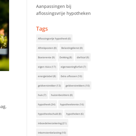
Aanpassingen bij
aflossingsvrije hypotheken
Tags
Aflossingsvrije hypotheek
(6)
Aftrekposten
(8)
Belastingdienst
(8)
Boeterente
(9)
Dekking
(8)
diefstal
(9)
eigen risico
(17)
eigenwoningforfait
(7)
energielabel
(8)
Extra aflossen
(10)
geldverstrekker
(13)
geldverstrekkers
(10)
huis
(7)
huizenbezitters
(8)
hypotheek
(34)
hypotheekrente
(16)
aag,
hypotheekschuld
(8)
hypotheken
(6)
inboedelverzekering
(21)
inkomstenbelasting
(10)