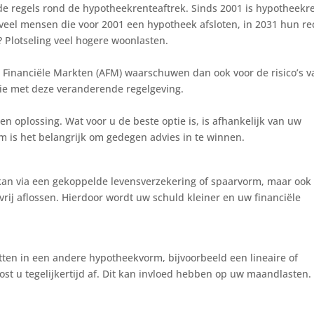
e regels rond de hypotheekrenteaftrek. Sinds 2001 is hypotheekr
 veel mensen die voor 2001 een hypotheek afsloten, in 2031 hun re
? Plotseling veel hogere woonlasten.
 Financiële Markten (AFM) waarschuwen dan ook voor de risico’s v
tie met deze veranderende regelgeving.
 oplossing. Wat voor u de beste optie is, is afhankelijk van uw
m is het belangrijk om gedegen advies in te winnen.
t kan via een gekoppelde levensverzekering of spaarvorm, maar ook
vrij aflossen. Hierdoor wordt uw schuld kleiner en uw financiële
tten in een andere hypotheekvorm, bijvoorbeeld een lineaire of
ost u tegelijkertijd af. Dit kan invloed hebben op uw maandlasten.