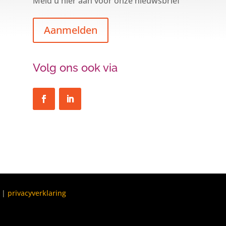
Meld u hier aan voor onze nieuwsbrief
Aanmelden
Volg ons ook via
|
privacyverklaring