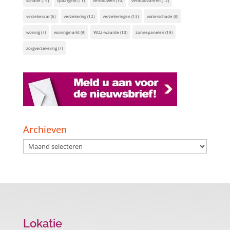
schade
(15)
spaargeld
(11)
verbouwen
(10)
verduurzamen
(12)
verzekeraar
(6)
verzekering
(12)
verzekeringen
(13)
waterschade
(8)
woning
(7)
woningmarkt
(9)
WOZ-waarde
(10)
zonnepanelen
(19)
zorgverzekering
(7)
Archieven
Archieven
Lokatie