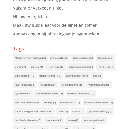
Vakantie? Vergeet dit niet
Nieuw energielabel
Maak uw huis klaar voor de lente en zomer
Aanpassingen bij aflossingsvrije hypotheken
Tags
Aflossingsvrije hypotheek
(6)
Aftrekposten
(8)
Belastingdienst
(8)
Boeterente
(9)
Dekking
(8)
diefstal
(9)
eigen risico
(17)
eigenwoningforfait
(7)
energielabel
(8)
Extra aflossen
(10)
geldverstrekker
(13)
geldverstrekkers
(10)
huis
(7)
huizenbezitters
(8)
hypotheek
(34)
hypotheekrente
(16)
hypotheekschuld
(8)
hypotheken
(6)
inboedelverzekering
(21)
inkomstenbelasting
(10)
klimaatverandering
(9)
looptijd
(6)
maandlasten
(12)
maximale hypotheek
(10)
Nationale Hypotheek Garantie
(13)
NHG
(19)
notaris
(7)
opstalverzekering
(14)
overdrachtsbelasting
(7)
overwaarde
(8)
premie
(9)
rentevastperiode
(6)