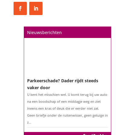
Nieuwsberichten
Een hypotheek na uw 57e? Er zijn
zeker mogelijkheden
De woningmarkt is nog steeds in beweging.
Misschien denkt u na over verhuizen, verbouwen
of het benutten van uw overwaarde. Maar hoe zit
het eigenlijk met een hypotheek als u 57 jaar of
ouder bent?...