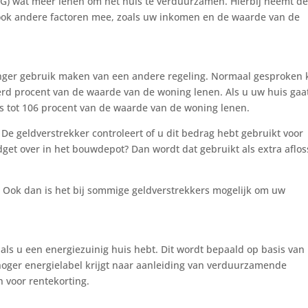
G) wat meer lenen om het huis te verduurzamen. Hierbij neemt d
 ook andere factoren mee, zoals uw inkomen en de waarde van de
nger gebruik maken van een andere regeling. Normaal gesproken 
rd procent van de waarde van de woning lenen. Als u uw huis gaa
rs tot 106 procent van de waarde van de woning lenen.
e geldverstrekker controleert of u dit bedrag hebt gebruikt voor
t over in het bouwdepot? Dan wordt dat gebruikt als extra aflos
 Ook dan is het bij sommige geldverstrekkers mogelijk om uw
ls u een energiezuinig huis hebt. Dit wordt bepaald op basis van
hoger energielabel krijgt naar aanleiding van verduurzamende
 voor rentekorting.