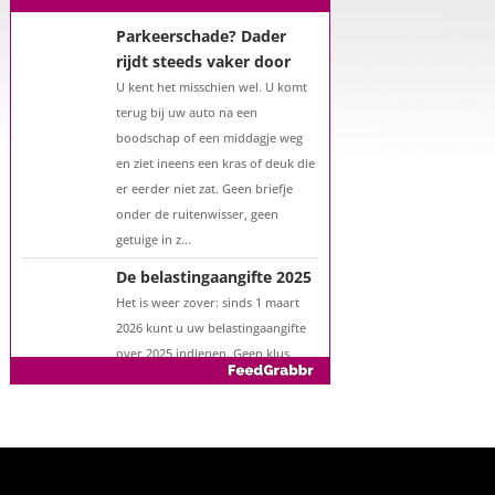
Een hypotheek na uw
57e? Er zijn zeker
mogelijkheden
De woningmarkt is nog steeds in
beweging. Misschien denkt u na
over verhuizen, verbouwen of het
benutten van uw overwaarde.
Maar hoe zit het eigenlijk met een
hypotheek als u 57 jaar of ouder
bent?...
Parkeerschade? Dader
rijdt steeds vaker door
U kent het misschien wel. U komt
terug bij uw auto na een
boodschap of een middagje weg
en ziet ineens een kras of deuk die
er eerder niet zat. Geen briefje
onder de ruitenwisser, geen