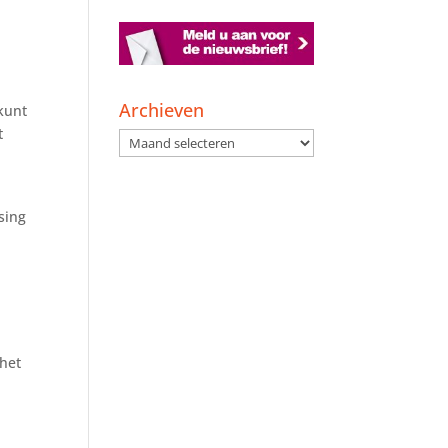
e
Archieven
kunt
t
Archieven
sing
 het