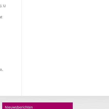
). U
at
u,
Nieuwsberichten