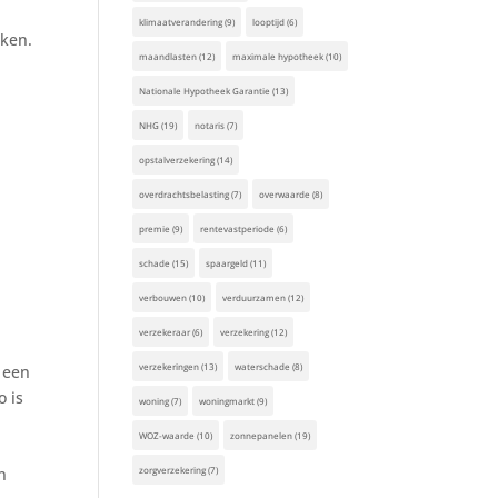
klimaatverandering
(9)
looptijd
(6)
aken.
maandlasten
(12)
maximale hypotheek
(10)
Nationale Hypotheek Garantie
(13)
NHG
(19)
notaris
(7)
opstalverzekering
(14)
overdrachtsbelasting
(7)
overwaarde
(8)
premie
(9)
rentevastperiode
(6)
schade
(15)
spaargeld
(11)
verbouwen
(10)
verduurzamen
(12)
verzekeraar
(6)
verzekering
(12)
verzekeringen
(13)
waterschade
(8)
 een
o is
woning
(7)
woningmarkt
(9)
WOZ-waarde
(10)
zonnepanelen
(19)
zorgverzekering
(7)
n