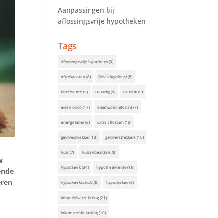
Aanpassingen bij
aflossingsvrije hypotheken
Tags
Aflossingsvrije hypotheek
(6)
Aftrekposten
(8)
Belastingdienst
(8)
Boeterente
(9)
Dekking
(8)
diefstal
(9)
eigen risico
(17)
eigenwoningforfait
(7)
energielabel
(8)
Extra aflossen
(10)
geldverstrekker
(13)
geldverstrekkers
(10)
huis
(7)
huizenbezitters
(8)
w
hypotheek
(34)
hypotheekrente
(16)
ende
eren
hypotheekschuld
(8)
hypotheken
(6)
inboedelverzekering
(21)
inkomstenbelasting
(10)