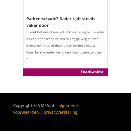
Een hypotheek na uw 57e? Er zijn
zeker mogelijkheden
De woningmarkt is nog steeds in beweging.
Misschien denkt u na over verhuizen, verbouwen
of het benutten van uw overwaarde. Maar hoe zit
het eigenlijk met een hypotheek als u 57 jaar of
ouder bent?...
Parkeerschade? Dader rijdt steeds
vaker door
U kent het misschien wel. U komt terug bij uw auto
Copyright © VMFA.nl –
algemene
na een boodschap of een middagje weg en ziet
voorwaarden
|
privacyverklaring
ineens een kras of deuk die er eerder niet zat.
Geen briefje onder de ruitenwisser, geen getuige in
z...