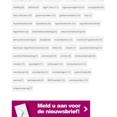
Dekking
(8)
diefstal
(9)
eigen risico
(17)
eigenwoningforfait
(7)
energielabel
(8)
Extra aflossen
(10)
geldverstrekker
(13)
geldverstrekkers
(10)
huis
(7)
huizenbezitters
(8)
hypotheek
(34)
hypotheekrente
(16)
hypotheekschuld
(8)
hypotheken
(6)
inboedelverzekering
(21)
inkomstenbelasting
(10)
klimaatverandering
(9)
looptijd
(6)
maandlasten
(12)
maximale hypotheek
(10)
Nationale Hypotheek Garantie
(13)
NHG
(19)
notaris
(7)
opstalverzekering
(14)
overdrachtsbelasting
(7)
overwaarde
(8)
premie
(9)
rentevastperiode
(6)
schade
(15)
spaargeld
(11)
verbouwen
(10)
verduurzamen
(12)
verzekeraar
(6)
verzekering
(12)
verzekeringen
(13)
waterschade
(8)
woning
(7)
woningmarkt
(9)
WOZ-waarde
(10)
zonnepanelen
(19)
zorgverzekering
(7)