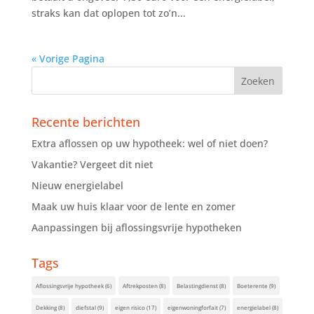
straks kan dat oplopen tot zo’n...
« Vorige Pagina
Recente berichten
Extra aflossen op uw hypotheek: wel of niet doen?
Vakantie? Vergeet dit niet
Nieuw energielabel
Maak uw huis klaar voor de lente en zomer
Aanpassingen bij aflossingsvrije hypotheken
Tags
Aflossingsvrije hypotheek
(6)
Aftrekposten
(8)
Belastingdienst
(8)
Boeterente
(9)
Dekking
(8)
diefstal
(9)
eigen risico
(17)
eigenwoningforfait
(7)
energielabel
(8)