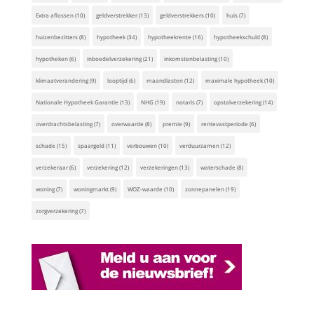
Extra aflossen
(10)
geldverstrekker
(13)
geldverstrekkers
(10)
huis
(7)
huizenbezitters
(8)
hypotheek
(34)
hypotheekrente
(16)
hypotheekschuld
(8)
hypotheken
(6)
inboedelverzekering
(21)
inkomstenbelasting
(10)
klimaatverandering
(9)
looptijd
(6)
maandlasten
(12)
maximale hypotheek
(10)
Nationale Hypotheek Garantie
(13)
NHG
(19)
notaris
(7)
opstalverzekering
(14)
overdrachtsbelasting
(7)
overwaarde
(8)
premie
(9)
rentevastperiode
(6)
schade
(15)
spaargeld
(11)
verbouwen
(10)
verduurzamen
(12)
verzekeraar
(6)
verzekering
(12)
verzekeringen
(13)
waterschade
(8)
woning
(7)
woningmarkt
(9)
WOZ-waarde
(10)
zonnepanelen
(19)
zorgverzekering
(7)