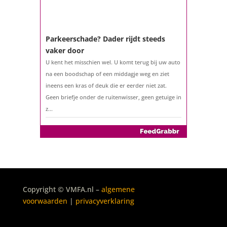
Parkeerschade? Dader rijdt steeds
vaker door
U kent het misschien wel. U komt terug bij uw auto
na een boodschap of een middagje weg en ziet
ineens een kras of deuk die er eerder niet zat.
Geen briefje onder de ruitenwisser, geen getuige in
z...
De belastingaangifte 2025
Copyright © VMFA.nl –
algemene
Het is weer zover: sinds 1 maart 2026 kunt u uw
voorwaarden
|
privacyverklaring
belastingaangifte over 2025 indienen. Geen klus
waar u naar uitkijkt, maar wél een moment waarop