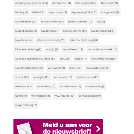
Aflossingsvrije hypotheek
(6)
Aftrekposten
(8)
Belastingdienst
(8)
Boeterente
(9)
Dekking
(8)
diefstal
(9)
eigen risico
(17)
eigenwoningforfait
(7)
energielabel
(8)
Extra aflossen
(10)
geldverstrekker
(13)
geldverstrekkers
(10)
huis
(7)
huizenbezitters
(8)
hypotheek
(34)
hypotheekrente
(16)
hypotheekschuld
(8)
hypotheken
(6)
inboedelverzekering
(21)
inkomstenbelasting
(10)
klimaatverandering
(9)
looptijd
(6)
maandlasten
(12)
maximale hypotheek
(10)
Nationale Hypotheek Garantie
(13)
NHG
(19)
notaris
(7)
opstalverzekering
(14)
overdrachtsbelasting
(7)
overwaarde
(8)
premie
(9)
rentevastperiode
(6)
schade
(15)
spaargeld
(11)
verbouwen
(10)
verduurzamen
(12)
verzekeraar
(6)
verzekering
(12)
verzekeringen
(13)
waterschade
(8)
woning
(7)
woningmarkt
(9)
WOZ-waarde
(10)
zonnepanelen
(19)
zorgverzekering
(7)