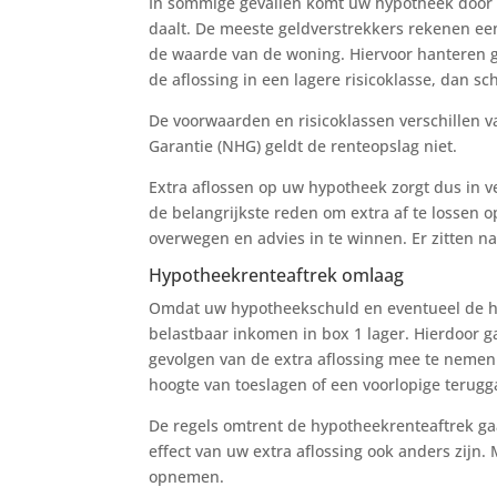
In sommige gevallen komt uw hypotheek door d
daalt. De meeste geldverstrekkers rekenen e
de waarde van de woning. Hiervoor hanteren g
de aflossing in een lagere risicoklasse, dan sc
De voorwaarden en risicoklassen verschillen 
Garantie (NHG) geldt de renteopslag niet.
Extra aflossen op uw hypotheek zorgt dus in v
de belangrijkste reden om extra af te lossen o
overwegen en advies in te winnen. Er zitten na
Hypotheekrenteaftrek omlaag
Omdat uw hypotheekschuld en eventueel de hyp
belastbaar inkomen in box 1 lager. Hierdoor g
gevolgen van de extra aflossing mee te nemen
hoogte van toeslagen of een voorlopige terugg
De regels omtrent de hypotheekrenteaftrek g
effect van uw extra aflossing ook anders zijn.
opnemen.