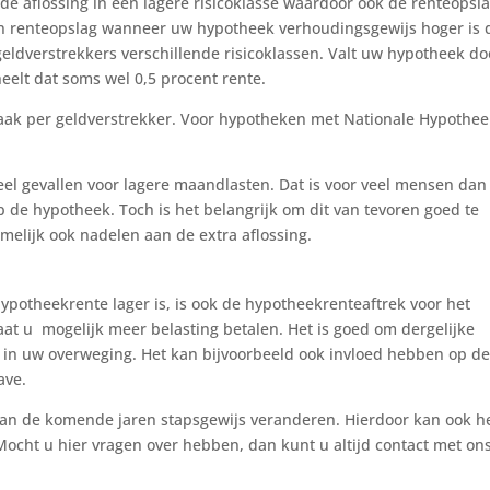
e aflossing in een lagere risicoklasse waardoor ook de renteopsl
en renteopslag wanneer uw hypotheek verhoudingsgewijs hoger is 
eldverstrekkers verschillende risicoklassen. Valt uw hypotheek do
heelt dat soms wel 0,5 procent rente.
vaak per geldverstrekker. Voor hypotheken met Nationale Hypothe
eel gevallen voor lagere maandlasten. Dat is voor veel mensen dan
p de hypotheek. Toch is het belangrijk om dit van tevoren goed te
melijk ook nadelen aan de extra aflossing.
otheekrente lager is, is ook de hypotheekrenteaftrek voor het
aat u mogelijk meer belasting betalen. Het is goed om dergelijke
 in uw overweging. Het kan bijvoorbeeld ook invloed hebben op d
ave.
aan de komende jaren stapsgewijs veranderen. Hierdoor kan ook h
 Mocht u hier vragen over hebben, dan kunt u altijd contact met on