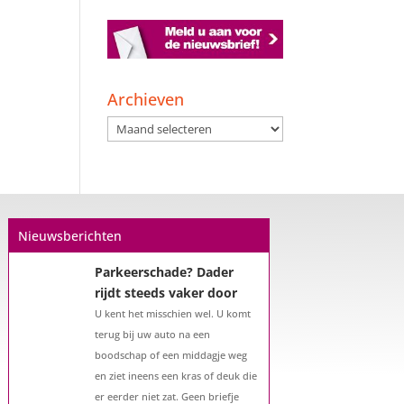
Een hypotheek na uw
57e? Er zijn zeker
mogelijkheden
Archieven
De woningmarkt is nog steeds in
Archieven
beweging. Misschien denkt u na
over verhuizen, verbouwen of het
benutten van uw overwaarde.
Maar hoe zit het eigenlijk met een
hypotheek als u 57 jaar of ouder
Nieuwsberichten
bent?...
Parkeerschade? Dader
rijdt steeds vaker door
U kent het misschien wel. U komt
terug bij uw auto na een
boodschap of een middagje weg
en ziet ineens een kras of deuk die
er eerder niet zat. Geen briefje