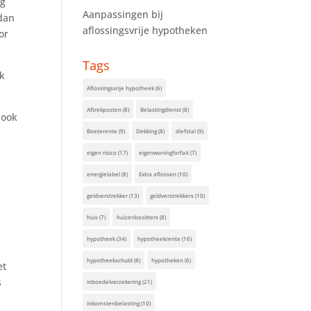
ag
Aanpassingen bij
dan
aflossingsvrije hypotheken
or
Tags
ek
Aflossingsvrije hypotheek
(6)
Aftrekposten
(8)
Belastingdienst
(8)
 ook
Boeterente
(9)
Dekking
(8)
diefstal
(9)
eigen risico
(17)
eigenwoningforfait
(7)
energielabel
(8)
Extra aflossen
(10)
geldverstrekker
(13)
geldverstrekkers
(10)
huis
(7)
huizenbezitters
(8)
e
hypotheek
(34)
hypotheekrente
(16)
hypotheekschuld
(8)
hypotheken
(6)
et
s
inboedelverzekering
(21)
inkomstenbelasting
(10)