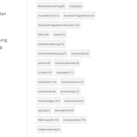
klimaatverandering
(9)
looptijd
(6)
dan
maandlasten
(12)
maximale hypotheek
(10)
Nationale Hypotheek Garantie
(13)
NHG
(19)
notaris
(7)
sing
opstalverzekering
(14)
p.
overdrachtsbelasting
(7)
overwaarde
(8)
premie
(9)
rentevastperiode
(6)
schade
(15)
spaargeld
(11)
verbouwen
(10)
verduurzamen
(12)
verzekeraar
(6)
verzekering
(12)
verzekeringen
(13)
waterschade
(8)
woning
(7)
woningmarkt
(9)
WOZ-waarde
(10)
zonnepanelen
(19)
zorgverzekering
(7)