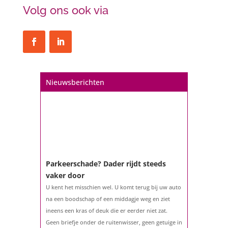
Volg ons ook via
Een hypotheek na uw 57e? Er zijn
zeker mogelijkheden
De woningmarkt is nog steeds in beweging.
Misschien denkt u na over verhuizen, verbouwen
of het benutten van uw overwaarde. Maar hoe zit
het eigenlijk met een hypotheek als u 57 jaar of
Nieuwsberichten
ouder bent?...
Parkeerschade? Dader rijdt steeds
vaker door
U kent het misschien wel. U komt terug bij uw auto
na een boodschap of een middagje weg en ziet
ineens een kras of deuk die er eerder niet zat.
Geen briefje onder de ruitenwisser, geen getuige in