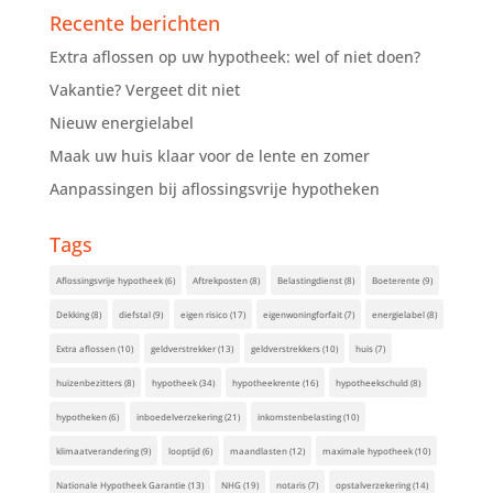
Recente berichten
Extra aflossen op uw hypotheek: wel of niet doen?
Vakantie? Vergeet dit niet
Nieuw energielabel
Maak uw huis klaar voor de lente en zomer
Aanpassingen bij aflossingsvrije hypotheken
Tags
Aflossingsvrije hypotheek
(6)
Aftrekposten
(8)
Belastingdienst
(8)
Boeterente
(9)
Dekking
(8)
diefstal
(9)
eigen risico
(17)
eigenwoningforfait
(7)
energielabel
(8)
Extra aflossen
(10)
geldverstrekker
(13)
geldverstrekkers
(10)
huis
(7)
huizenbezitters
(8)
hypotheek
(34)
hypotheekrente
(16)
hypotheekschuld
(8)
hypotheken
(6)
inboedelverzekering
(21)
inkomstenbelasting
(10)
klimaatverandering
(9)
looptijd
(6)
maandlasten
(12)
maximale hypotheek
(10)
Nationale Hypotheek Garantie
(13)
NHG
(19)
notaris
(7)
opstalverzekering
(14)