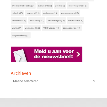
overdrachtsbelasting
(7)
overwaarde
(8)
premie
(9)
rentevastperiode
(6)
schade
(15)
spaargeld
(11)
verbouwen
(10)
verduurzamen
(12)
verzekeraar
(6)
verzekering
(12)
verzekeringen
(13)
waterschade
(8)
woning
(7)
woningmarkt
(9)
WOZ-waarde
(10)
zonnepanelen
(19)
zorgverzekering
(7)
Archieven
Archieven