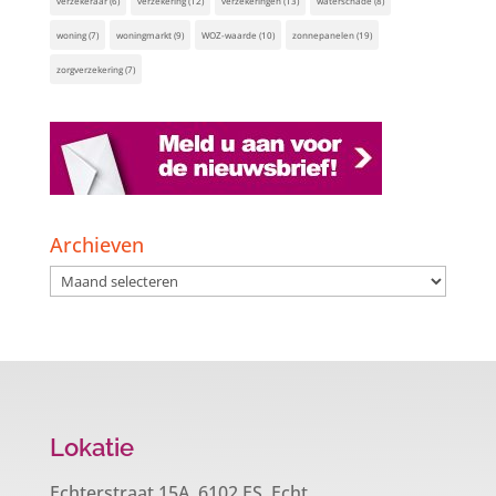
verzekeraar
(6)
verzekering
(12)
verzekeringen
(13)
waterschade
(8)
woning
(7)
woningmarkt
(9)
WOZ-waarde
(10)
zonnepanelen
(19)
zorgverzekering
(7)
Archieven
Archieven
Lokatie
Echterstraat 15A, 6102 ES Echt