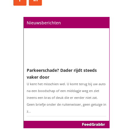
Misschien denkt u na over verhuizen, verbouwen
of het benutten van uw overwaarde. Maar hoe zit
het eigenlijk met een hypotheek als u 57 jaar of
Nieuwsberichten
ouder bent?...
Parkeerschade? Dader rijdt steeds
vaker door
U kent het misschien wel. U komt terug bij uw auto
na een boodschap of een middagje weg en ziet
ineens een kras of deuk die er eerder niet zat.
Geen briefje onder de ruitenwisser, geen getuige in
z...