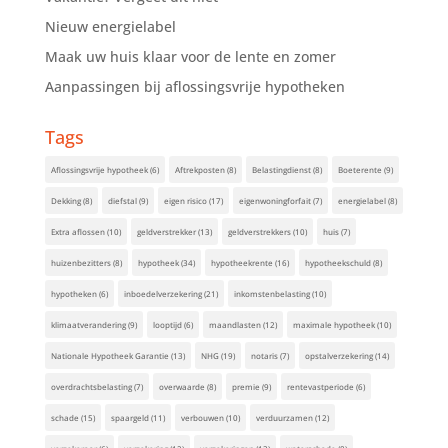
Nieuw energielabel
Maak uw huis klaar voor de lente en zomer
Aanpassingen bij aflossingsvrije hypotheken
Tags
Aflossingsvrije hypotheek
(6)
Aftrekposten
(8)
Belastingdienst
(8)
Boeterente
(9)
Dekking
(8)
diefstal
(9)
eigen risico
(17)
eigenwoningforfait
(7)
energielabel
(8)
Extra aflossen
(10)
geldverstrekker
(13)
geldverstrekkers
(10)
huis
(7)
huizenbezitters
(8)
hypotheek
(34)
hypotheekrente
(16)
hypotheekschuld
(8)
hypotheken
(6)
inboedelverzekering
(21)
inkomstenbelasting
(10)
klimaatverandering
(9)
looptijd
(6)
maandlasten
(12)
maximale hypotheek
(10)
Nationale Hypotheek Garantie
(13)
NHG
(19)
notaris
(7)
opstalverzekering
(14)
overdrachtsbelasting
(7)
overwaarde
(8)
premie
(9)
rentevastperiode
(6)
schade
(15)
spaargeld
(11)
verbouwen
(10)
verduurzamen
(12)