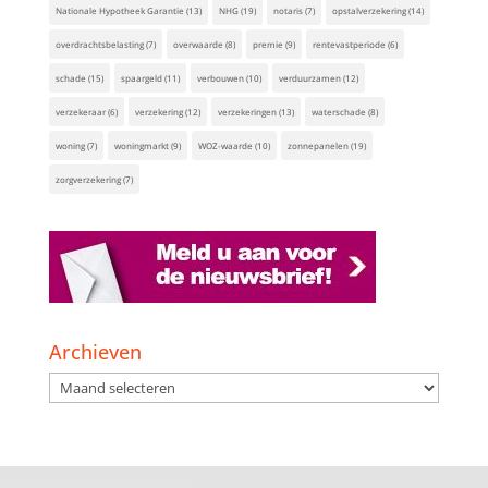
Nationale Hypotheek Garantie
(13)
NHG
(19)
notaris
(7)
opstalverzekering
(14)
overdrachtsbelasting
(7)
overwaarde
(8)
premie
(9)
rentevastperiode
(6)
schade
(15)
spaargeld
(11)
verbouwen
(10)
verduurzamen
(12)
verzekeraar
(6)
verzekering
(12)
verzekeringen
(13)
waterschade
(8)
woning
(7)
woningmarkt
(9)
WOZ-waarde
(10)
zonnepanelen
(19)
zorgverzekering
(7)
Archieven
Archieven