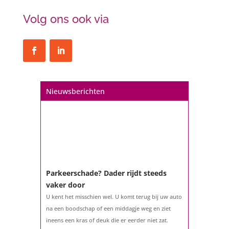
Volg ons ook via
Een hypotheek na uw 57e? Er zijn
zeker mogelijkheden
De woningmarkt is nog steeds in beweging.
Misschien denkt u na over verhuizen, verbouwen
of het benutten van uw overwaarde. Maar hoe zit
het eigenlijk met een hypotheek als u 57 jaar of
Nieuwsberichten
ouder bent?...
Parkeerschade? Dader rijdt steeds
vaker door
U kent het misschien wel. U komt terug bij uw auto
na een boodschap of een middagje weg en ziet
ineens een kras of deuk die er eerder niet zat.