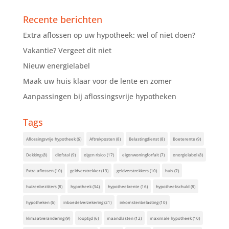
Recente berichten
Extra aflossen op uw hypotheek: wel of niet doen?
Vakantie? Vergeet dit niet
Nieuw energielabel
Maak uw huis klaar voor de lente en zomer
Aanpassingen bij aflossingsvrije hypotheken
Tags
Aflossingsvrije hypotheek
(6)
Aftrekposten
(8)
Belastingdienst
(8)
Boeterente
(9)
Dekking
(8)
diefstal
(9)
eigen risico
(17)
eigenwoningforfait
(7)
energielabel
(8)
Extra aflossen
(10)
geldverstrekker
(13)
geldverstrekkers
(10)
huis
(7)
huizenbezitters
(8)
hypotheek
(34)
hypotheekrente
(16)
hypotheekschuld
(8)
hypotheken
(6)
inboedelverzekering
(21)
inkomstenbelasting
(10)
klimaatverandering
(9)
looptijd
(6)
maandlasten
(12)
maximale hypotheek
(10)