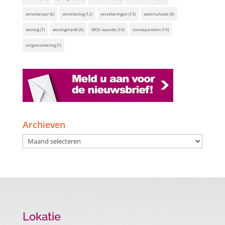
verzekeraar
(6)
verzekering
(12)
verzekeringen
(13)
waterschade
(8)
woning
(7)
woningmarkt
(9)
WOZ-waarde
(10)
zonnepanelen
(19)
zorgverzekering
(7)
Archieven
Archieven
Lokatie