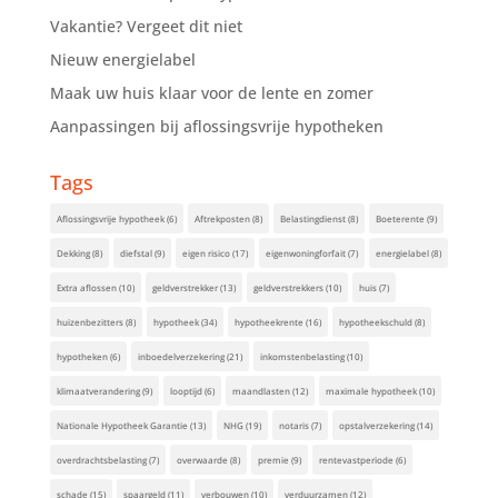
Vakantie? Vergeet dit niet
Nieuw energielabel
Maak uw huis klaar voor de lente en zomer
Aanpassingen bij aflossingsvrije hypotheken
Tags
Aflossingsvrije hypotheek
(6)
Aftrekposten
(8)
Belastingdienst
(8)
Boeterente
(9)
Dekking
(8)
diefstal
(9)
eigen risico
(17)
eigenwoningforfait
(7)
energielabel
(8)
Extra aflossen
(10)
geldverstrekker
(13)
geldverstrekkers
(10)
huis
(7)
huizenbezitters
(8)
hypotheek
(34)
hypotheekrente
(16)
hypotheekschuld
(8)
hypotheken
(6)
inboedelverzekering
(21)
inkomstenbelasting
(10)
klimaatverandering
(9)
looptijd
(6)
maandlasten
(12)
maximale hypotheek
(10)
Nationale Hypotheek Garantie
(13)
NHG
(19)
notaris
(7)
opstalverzekering
(14)
overdrachtsbelasting
(7)
overwaarde
(8)
premie
(9)
rentevastperiode
(6)
schade
(15)
spaargeld
(11)
verbouwen
(10)
verduurzamen
(12)