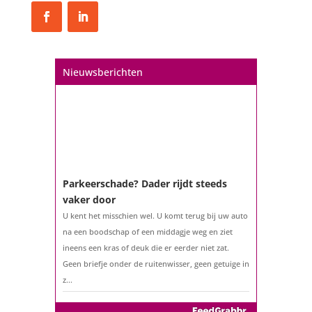
De woningmarkt is nog steeds in beweging.
Misschien denkt u na over verhuizen, verbouwen
of het benutten van uw overwaarde. Maar hoe zit
het eigenlijk met een hypotheek als u 57 jaar of
Nieuwsberichten
ouder bent?...
Parkeerschade? Dader rijdt steeds
vaker door
U kent het misschien wel. U komt terug bij uw auto
na een boodschap of een middagje weg en ziet
ineens een kras of deuk die er eerder niet zat.
Geen briefje onder de ruitenwisser, geen getuige in
z...