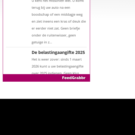
U kent het misschien wel. U komt
terug bij uw auto na een
boodschap of een middagje weg
en ziet ineens een kras of deuk die
er eerder niet zat. Geen briefje
onder de ruitenwisser, geen
getuige in z...
De belastingaangifte 2025
Het is weer zover: sinds 1 maart
2026 kunt u uw belastingaangifte
over 2025 indienen. Geen klus
waar u naar uitkijkt, maar wél een
moment waarop u geld kunt
besparen. Met een goede
voorbereiding vo...
Zo verlaagt u uw
hypotheekrente
Hebt u de afgelopen jaren flink
afgelost op uw hypotheek of is uw