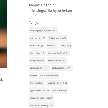
Aanpassingen bij
aflossingsvrije hypotheken
Tags
Aflossingsvrije hypotheek
(6)
Aftrekposten
(8)
Belastingdienst
(8)
Boeterente
(9)
Dekking
(8)
diefstal
(9)
eigen risico
(17)
eigenwoningforfait
(7)
energielabel
(8)
Extra aflossen
(10)
geldverstrekker
(13)
geldverstrekkers
(10)
huis
(7)
huizenbezitters
(8)
d.
hypotheek
(34)
hypotheekrente
(16)
op
hypotheekschuld
(8)
hypotheken
(6)
inboedelverzekering
(21)
inkomstenbelasting
(10)