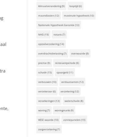
klimaatverandering
(9)
looptijd
(6)
maandlasten
(12)
maximale hypotheek
(10)
ag
Nationale Hypotheek Garantie
(13)
NHG
(19)
notaris
(7)
aal
opstalverzekering
(14)
overdrachtsbelasting
(7)
overwaarde
(8)
premie
(9)
rentevastperiode
(6)
tra
schade
(15)
spaargeld
(11)
verbouwen
(10)
verduurzamen
(12)
verzekeraar
(6)
verzekering
(12)
verzekeringen
(13)
waterschade
(8)
ente,
woning
(7)
woningmarkt
(9)
WOZ-waarde
(10)
zonnepanelen
(19)
zorgverzekering
(7)