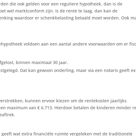
den die ook gelden voor een reguliere hypotheek, dan is de
et wel marktconform zijn. Is de rente te laag, dan kan de
chenking waardoor er schenkbelasting betaald moet worden. Ook m
ehypotheek voldoen aan een aantal andere voorwaarden om er fisc
fgelost, binnen maximaal 30 jaar.
astgelegd. Dat kan gewoon onderling, maar via een notaris geeft ex
rstrekken, kunnen ervoor kiezen om de rentekosten jaarlijks
t een maximum van € 6.713. Hierdoor betalen de kinderen minder r
eaftrek.
n geeft wat extra financiële ruimte vergeleken met de traditionele