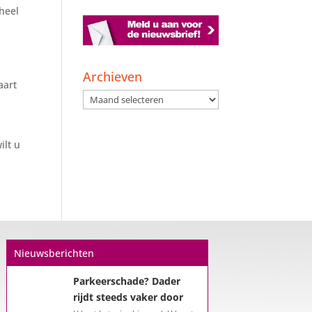
heel
Archieven
aart
Archieven
Een hypotheek na uw
57e? Er zijn zeker
ilt u
mogelijkheden
De woningmarkt is nog steeds in
beweging. Misschien denkt u na
over verhuizen, verbouwen of het
benutten van uw overwaarde.
Maar hoe zit het eigenlijk met een
hypotheek als u 57 jaar of ouder
Nieuwsberichten
bent?...
Parkeerschade? Dader
rijdt steeds vaker door