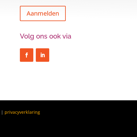
Aanmelden
Volg ons ook via
|
privacyverklaring