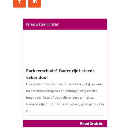
Misschien denkt u na over verhuizen, verbouwen
of het benutten van uw overwaarde. Maar hoe zit
het eigenlijk met een hypotheek als u 57 jaar of
Nieuwsberichten
ouder bent?...
Parkeerschade? Dader rijdt steeds
vaker door
U kent het misschien wel. U komt terug bij uw auto
na een boodschap of een middagje weg en ziet
ineens een kras of deuk die er eerder niet zat.
Geen briefje onder de ruitenwisser, geen getuige in
z...