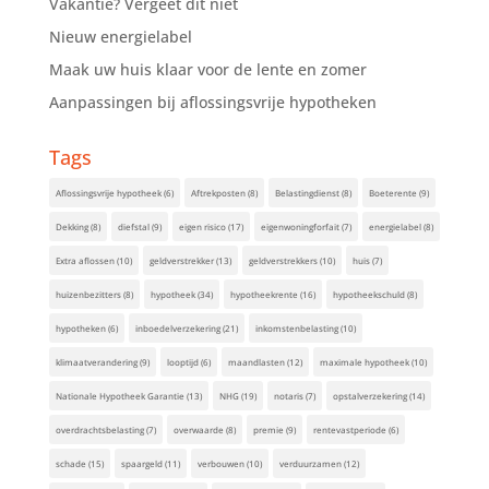
Vakantie? Vergeet dit niet
Nieuw energielabel
Maak uw huis klaar voor de lente en zomer
Aanpassingen bij aflossingsvrije hypotheken
Tags
Aflossingsvrije hypotheek
(6)
Aftrekposten
(8)
Belastingdienst
(8)
Boeterente
(9)
Dekking
(8)
diefstal
(9)
eigen risico
(17)
eigenwoningforfait
(7)
energielabel
(8)
Extra aflossen
(10)
geldverstrekker
(13)
geldverstrekkers
(10)
huis
(7)
huizenbezitters
(8)
hypotheek
(34)
hypotheekrente
(16)
hypotheekschuld
(8)
hypotheken
(6)
inboedelverzekering
(21)
inkomstenbelasting
(10)
klimaatverandering
(9)
looptijd
(6)
maandlasten
(12)
maximale hypotheek
(10)
Nationale Hypotheek Garantie
(13)
NHG
(19)
notaris
(7)
opstalverzekering
(14)
overdrachtsbelasting
(7)
overwaarde
(8)
premie
(9)
rentevastperiode
(6)
schade
(15)
spaargeld
(11)
verbouwen
(10)
verduurzamen
(12)