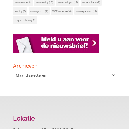
verzekeraar
(6)
verzekering
(12)
verzekeringen
(13)
waterschade
(8)
woning
(7)
woningmarkt
(9)
WOZ-waarde
(10)
zonnepanelen
(19)
zorgverzekering
(7)
Archieven
Archieven
Lokatie