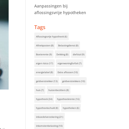
Aanpassingen bij
aflossingsvrije hypotheken
Tags
Aflossingsvrije hypotheek
(6)
Aftrekposten
(8)
Belastingdienst
(8)
Boeterente
(9)
Dekking
(8)
diefstal
(9)
eigen risico
(17)
eigenwoningforfait
(7)
energielabel
(8)
Extra aflossen
(10)
geldverstrekker
(13)
geldverstrekkers
(10)
huis
(7)
huizenbezitters
(8)
hypotheek
(34)
hypotheekrente
(16)
hypotheekschuld
(8)
hypotheken
(6)
inboedelverzekering
(21)
inkomstenbelasting
(10)