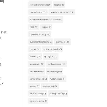
bij
klimaatverandering
(9)
looptijd
(6)
maandlasten
(12)
maximale hypotheek
(10)
Nationale Hypotheek Garantie
(13)
NHG
(19)
notaris
(7)
 het
opstalverzekering
(14)
t
overdrachtsbelasting
(7)
overwaarde
(8)
premie
(9)
rentevastperiode
(6)
schade
(15)
spaargeld
(11)
e
g
verbouwen
(10)
verduurzamen
(12)
verzekeraar
(6)
verzekering
(12)
,
verzekeringen
(13)
waterschade
(8)
aak
woning
(7)
woningmarkt
(9)
WOZ-waarde
(10)
zonnepanelen
(19)
zorgverzekering
(7)