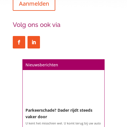
Aanmelden
Volg ons ook via
Een hypotheek na uw 57e? Er zijn
zeker mogelijkheden
De woningmarkt is nog steeds in beweging.
Misschien denkt u na over verhuizen, verbouwen
of het benutten van uw overwaarde. Maar hoe zit
het eigenlijk met een hypotheek als u 57 jaar of
Nieuwsberichten
ouder bent?...
Parkeerschade? Dader rijdt steeds
vaker door
U kent het misschien wel. U komt terug bij uw auto