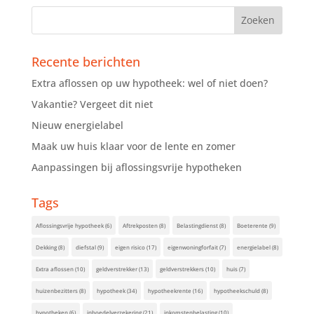
Recente berichten
Extra aflossen op uw hypotheek: wel of niet doen?
Vakantie? Vergeet dit niet
Nieuw energielabel
Maak uw huis klaar voor de lente en zomer
Aanpassingen bij aflossingsvrije hypotheken
Tags
Aflossingsvrije hypotheek
(6)
Aftrekposten
(8)
Belastingdienst
(8)
Boeterente
(9)
Dekking
(8)
diefstal
(9)
eigen risico
(17)
eigenwoningforfait
(7)
energielabel
(8)
Extra aflossen
(10)
geldverstrekker
(13)
geldverstrekkers
(10)
huis
(7)
huizenbezitters
(8)
hypotheek
(34)
hypotheekrente
(16)
hypotheekschuld
(8)
hypotheken
(6)
inboedelverzekering
(21)
inkomstenbelasting
(10)