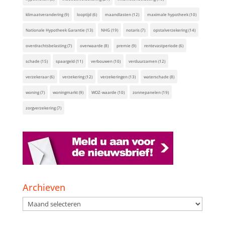
klimaatverandering
(9)
looptijd
(6)
maandlasten
(12)
maximale hypotheek
(10)
Nationale Hypotheek Garantie
(13)
NHG
(19)
notaris
(7)
opstalverzekering
(14)
overdrachtsbelasting
(7)
overwaarde
(8)
premie
(9)
rentevastperiode
(6)
schade
(15)
spaargeld
(11)
verbouwen
(10)
verduurzamen
(12)
verzekeraar
(6)
verzekering
(12)
verzekeringen
(13)
waterschade
(8)
woning
(7)
woningmarkt
(9)
WOZ-waarde
(10)
zonnepanelen
(19)
zorgverzekering
(7)
Archieven
Archieven