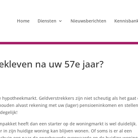
Home
Diensten
Nieuwsberichten
Kennisban
ekleven na uw 57e jaar?
 hypotheekmarkt. Geldverstrekkers zijn niet scheutig als het gaat
 houden alvast rekening met uw (lager) pensioeninkomen en stelle
degelijk!
npakket heeft dan een starter op de woningmarkt is wel duidelijk.
 in zijn huidige woning kan blijven wonen. Of soms is er al een
 schuin oog naar de opgebouwde overwaarde op de huidige woning