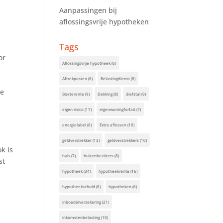
Aanpassingen bij
aflossingsvrije hypotheken
Tags
or
Aflossingsvrije hypotheek
(6)
Aftrekposten
(8)
Belastingdienst
(8)
de
Boeterente
(9)
Dekking
(8)
diefstal
(9)
eigen risico
(17)
eigenwoningforfait
(7)
energielabel
(8)
Extra aflossen
(10)
geldverstrekker
(13)
geldverstrekkers
(10)
k is
huis
(7)
huizenbezitters
(8)
st
hypotheek
(34)
hypotheekrente
(16)
hypotheekschuld
(8)
hypotheken
(6)
inboedelverzekering
(21)
inkomstenbelasting
(10)