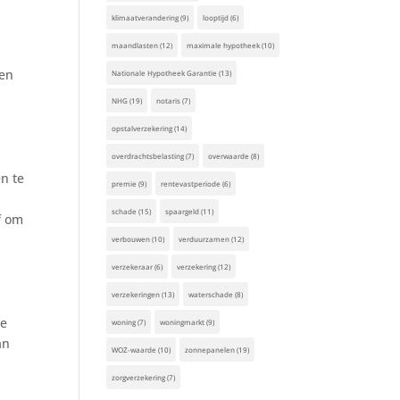
klimaatverandering
(9)
looptijd
(6)
maandlasten
(12)
maximale hypotheek
(10)
een
Nationale Hypotheek Garantie
(13)
NHG
(19)
notaris
(7)
opstalverzekering
(14)
overdrachtsbelasting
(7)
overwaarde
(8)
n te
premie
(9)
rentevastperiode
(6)
schade
(15)
spaargeld
(11)
f om
verbouwen
(10)
verduurzamen
(12)
verzekeraar
(6)
verzekering
(12)
verzekeringen
(13)
waterschade
(8)
ge
woning
(7)
woningmarkt
(9)
an
WOZ-waarde
(10)
zonnepanelen
(19)
zorgverzekering
(7)