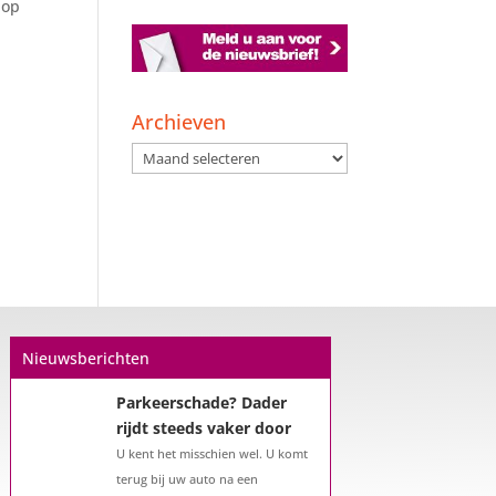
 op
Archieven
Een hypotheek na uw
Archieven
57e? Er zijn zeker
mogelijkheden
De woningmarkt is nog steeds in
beweging. Misschien denkt u na
over verhuizen, verbouwen of het
benutten van uw overwaarde.
Maar hoe zit het eigenlijk met een
hypotheek als u 57 jaar of ouder
Nieuwsberichten
bent?...
Parkeerschade? Dader
rijdt steeds vaker door
U kent het misschien wel. U komt
terug bij uw auto na een