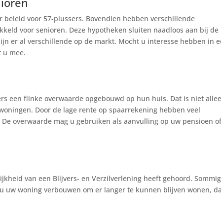
nioren
r beleid voor 57-plussers. Bovendien hebben verschillende
kkeld voor senioren. Deze hypotheken sluiten naadloos aan bij de
ijn er al verschillende op de markt. Mocht u interesse hebben in 
t u mee.
rs een flinke overwaarde opgebouwd op hun huis. Dat is niet allee
 woningen. Door de lage rente op spaarrekening hebben veel
st. De overwaarde mag u gebruiken als aanvulling op uw pensioen o
ijkheid van een Blijvers- en Verzilverlening heeft gehoord. Sommi
t u uw woning verbouwen om er langer te kunnen blijven wonen, d