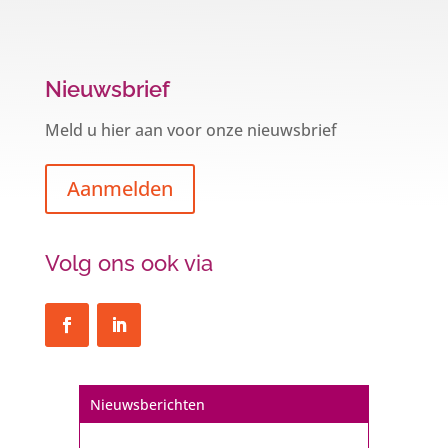
Nieuwsbrief
Meld u hier aan voor onze nieuwsbrief
Aanmelden
Volg ons ook via
Een hypotheek na uw 57e? Er zijn
zeker mogelijkheden
De woningmarkt is nog steeds in beweging.
Misschien denkt u na over verhuizen, verbouwen
Nieuwsberichten
of het benutten van uw overwaarde. Maar hoe zit
het eigenlijk met een hypotheek als u 57 jaar of