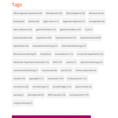
Tags
Aflossingsvrije hypotheek
(6)
Aftrekposten
(8)
Belastingdienst
(8)
Boeterente
(9)
Dekking
(8)
diefstal
(9)
eigen risico
(17)
eigenwoningforfait
(7)
energielabel
(8)
Extra aflossen
(10)
geldverstrekker
(13)
geldverstrekkers
(10)
huis
(7)
huizenbezitters
(8)
hypotheek
(34)
hypotheekrente
(16)
hypotheekschuld
(8)
hypotheken
(6)
inboedelverzekering
(21)
inkomstenbelasting
(10)
klimaatverandering
(9)
looptijd
(6)
maandlasten
(12)
maximale hypotheek
(10)
Nationale Hypotheek Garantie
(13)
NHG
(19)
notaris
(7)
opstalverzekering
(14)
overdrachtsbelasting
(7)
overwaarde
(8)
premie
(9)
rentevastperiode
(6)
schade
(15)
spaargeld
(11)
verbouwen
(10)
verduurzamen
(12)
verzekeraar
(6)
verzekering
(12)
verzekeringen
(13)
waterschade
(8)
woning
(7)
woningmarkt
(9)
WOZ-waarde
(10)
zonnepanelen
(19)
zorgverzekering
(7)