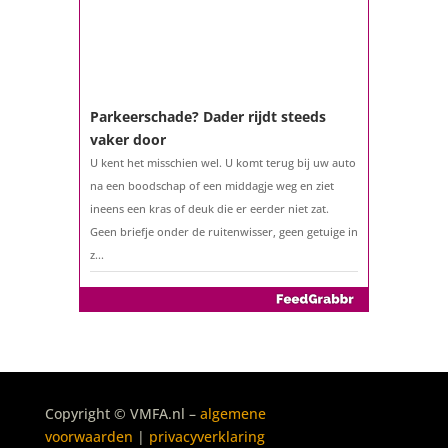
ouder bent?...
Parkeerschade? Dader rijdt steeds
vaker door
U kent het misschien wel. U komt terug bij uw auto
na een boodschap of een middagje weg en ziet
ineens een kras of deuk die er eerder niet zat.
Geen briefje onder de ruitenwisser, geen getuige in
z...
Copyright © VMFA.nl –
algemene
voorwaarden
|
privacyverklaring