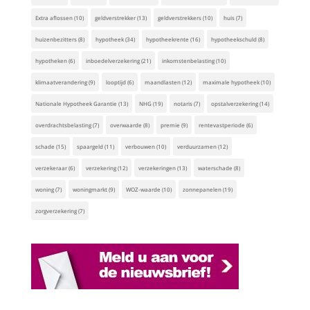
Extra aflossen
(10)
geldverstrekker
(13)
geldverstrekkers
(10)
huis
(7)
huizenbezitters
(8)
hypotheek
(34)
hypotheekrente
(16)
hypotheekschuld
(8)
hypotheken
(6)
inboedelverzekering
(21)
inkomstenbelasting
(10)
klimaatverandering
(9)
looptijd
(6)
maandlasten
(12)
maximale hypotheek
(10)
Nationale Hypotheek Garantie
(13)
NHG
(19)
notaris
(7)
opstalverzekering
(14)
overdrachtsbelasting
(7)
overwaarde
(8)
premie
(9)
rentevastperiode
(6)
schade
(15)
spaargeld
(11)
verbouwen
(10)
verduurzamen
(12)
verzekeraar
(6)
verzekering
(12)
verzekeringen
(13)
waterschade
(8)
woning
(7)
woningmarkt
(9)
WOZ-waarde
(10)
zonnepanelen
(19)
zorgverzekering
(7)