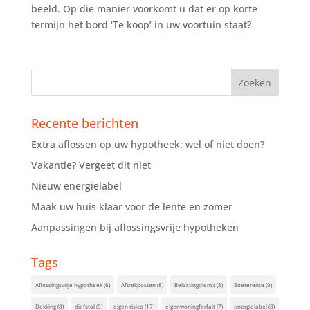
beeld. Op die manier voorkomt u dat er op korte
termijn het bord ‘Te koop’ in uw voortuin staat?
Recente berichten
Extra aflossen op uw hypotheek: wel of niet doen?
Vakantie? Vergeet dit niet
Nieuw energielabel
Maak uw huis klaar voor de lente en zomer
Aanpassingen bij aflossingsvrije hypotheken
Tags
Aflossingsvrije hypotheek
(6)
Aftrekposten
(8)
Belastingdienst
(8)
Boeterente
(9)
Dekking
(8)
diefstal
(9)
eigen risico
(17)
eigenwoningforfait
(7)
energielabel
(8)