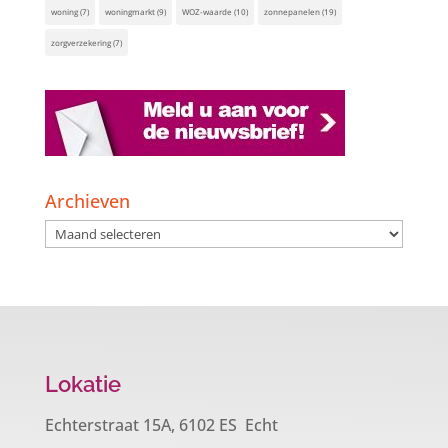
woning
(7)
woningmarkt
(9)
WOZ-waarde
(10)
zonnepanelen
(19)
zorgverzekering
(7)
Archieven
Archieven
Lokatie
Echterstraat 15A, 6102 ES Echt