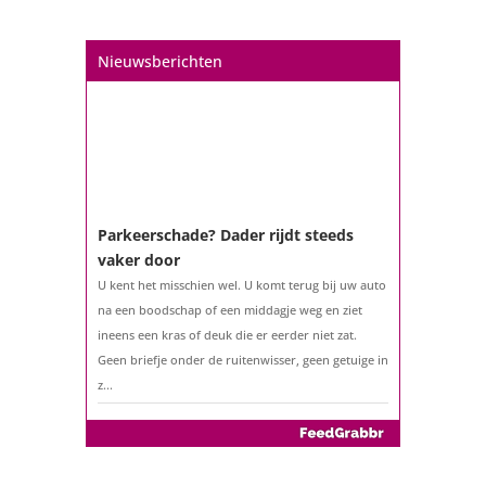
Een hypotheek na uw 57e? Er zijn
zeker mogelijkheden
Nieuwsberichten
De woningmarkt is nog steeds in beweging.
Misschien denkt u na over verhuizen, verbouwen
of het benutten van uw overwaarde. Maar hoe zit
het eigenlijk met een hypotheek als u 57 jaar of
ouder bent?...
Parkeerschade? Dader rijdt steeds
vaker door
U kent het misschien wel. U komt terug bij uw auto
na een boodschap of een middagje weg en ziet
ineens een kras of deuk die er eerder niet zat.
Geen briefje onder de ruitenwisser, geen getuige in