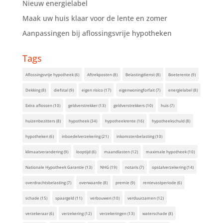
Nieuw energielabel
Maak uw huis klaar voor de lente en zomer
Aanpassingen bij aflossingsvrije hypotheken
Tags
Aflossingsvrije hypotheek
(6)
Aftrekposten
(8)
Belastingdienst
(8)
Boeterente
(9)
Dekking
(8)
diefstal
(9)
eigen risico
(17)
eigenwoningforfait
(7)
energielabel
(8)
Extra aflossen
(10)
geldverstrekker
(13)
geldverstrekkers
(10)
huis
(7)
huizenbezitters
(8)
hypotheek
(34)
hypotheekrente
(16)
hypotheekschuld
(8)
hypotheken
(6)
inboedelverzekering
(21)
inkomstenbelasting
(10)
klimaatverandering
(9)
looptijd
(6)
maandlasten
(12)
maximale hypotheek
(10)
Nationale Hypotheek Garantie
(13)
NHG
(19)
notaris
(7)
opstalverzekering
(14)
overdrachtsbelasting
(7)
overwaarde
(8)
premie
(9)
rentevastperiode
(6)
schade
(15)
spaargeld
(11)
verbouwen
(10)
verduurzamen
(12)
verzekeraar
(6)
verzekering
(12)
verzekeringen
(13)
waterschade
(8)