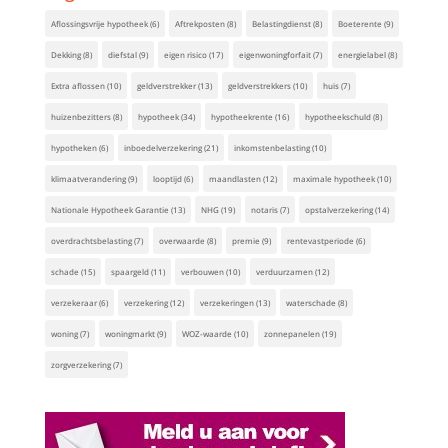
Aflossingsvrije hypotheek
(6)
Aftrekposten
(8)
Belastingdienst
(8)
Boeterente
(9)
Dekking
(8)
diefstal
(9)
eigen risico
(17)
eigenwoningforfait
(7)
energielabel
(8)
Extra aflossen
(10)
geldverstrekker
(13)
geldverstrekkers
(10)
huis
(7)
huizenbezitters
(8)
hypotheek
(34)
hypotheekrente
(16)
hypotheekschuld
(8)
hypotheken
(6)
inboedelverzekering
(21)
inkomstenbelasting
(10)
klimaatverandering
(9)
looptijd
(6)
maandlasten
(12)
maximale hypotheek
(10)
Nationale Hypotheek Garantie
(13)
NHG
(19)
notaris
(7)
opstalverzekering
(14)
overdrachtsbelasting
(7)
overwaarde
(8)
premie
(9)
rentevastperiode
(6)
schade
(15)
spaargeld
(11)
verbouwen
(10)
verduurzamen
(12)
verzekeraar
(6)
verzekering
(12)
verzekeringen
(13)
waterschade
(8)
woning
(7)
woningmarkt
(9)
WOZ-waarde
(10)
zonnepanelen
(19)
zorgverzekering
(7)