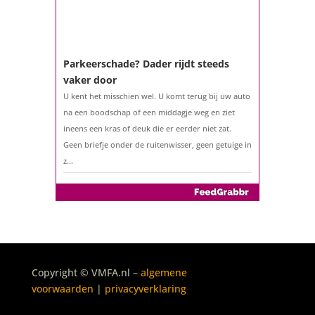
of het benutten van uw overwaarde. Maar hoe zit
het eigenlijk met een hypotheek als u 57 jaar of
ouder bent?...
Parkeerschade? Dader rijdt steeds
vaker door
U kent het misschien wel. U komt terug bij uw auto
na een boodschap of een middagje weg en ziet
ineens een kras of deuk die er eerder niet zat.
Geen briefje onder de ruitenwisser, geen getuige in
z...
Copyright © VMFA.nl –
algemene
voorwaarden
|
privacyverklaring