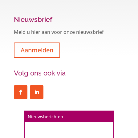
Nieuwsbrief
Meld u hier aan voor onze nieuwsbrief
Aanmelden
Volg ons ook via
Een hypotheek na uw 57e? Er zijn
Nieuwsberichten
zeker mogelijkheden
De woningmarkt is nog steeds in beweging.
Misschien denkt u na over verhuizen, verbouwen