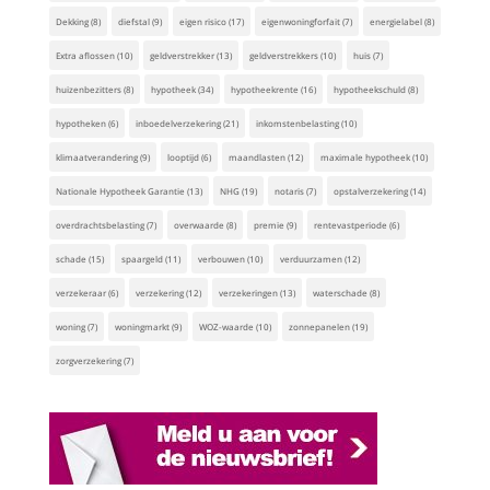
Dekking
(8)
diefstal
(9)
eigen risico
(17)
eigenwoningforfait
(7)
energielabel
(8)
Extra aflossen
(10)
geldverstrekker
(13)
geldverstrekkers
(10)
huis
(7)
huizenbezitters
(8)
hypotheek
(34)
hypotheekrente
(16)
hypotheekschuld
(8)
hypotheken
(6)
inboedelverzekering
(21)
inkomstenbelasting
(10)
klimaatverandering
(9)
looptijd
(6)
maandlasten
(12)
maximale hypotheek
(10)
Nationale Hypotheek Garantie
(13)
NHG
(19)
notaris
(7)
opstalverzekering
(14)
overdrachtsbelasting
(7)
overwaarde
(8)
premie
(9)
rentevastperiode
(6)
schade
(15)
spaargeld
(11)
verbouwen
(10)
verduurzamen
(12)
verzekeraar
(6)
verzekering
(12)
verzekeringen
(13)
waterschade
(8)
woning
(7)
woningmarkt
(9)
WOZ-waarde
(10)
zonnepanelen
(19)
zorgverzekering
(7)