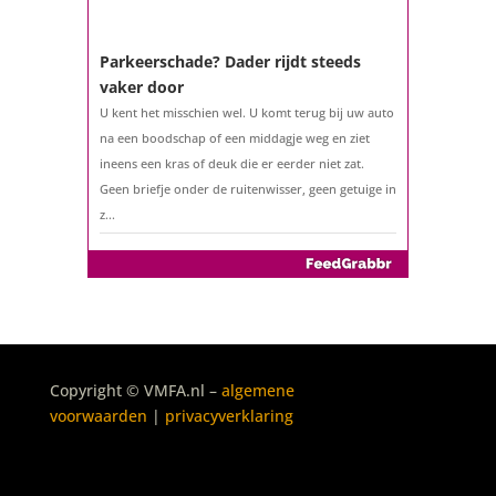
of het benutten van uw overwaarde. Maar hoe zit
het eigenlijk met een hypotheek als u 57 jaar of
ouder bent?...
Parkeerschade? Dader rijdt steeds
vaker door
U kent het misschien wel. U komt terug bij uw auto
na een boodschap of een middagje weg en ziet
ineens een kras of deuk die er eerder niet zat.
Geen briefje onder de ruitenwisser, geen getuige in
z...
Copyright © VMFA.nl –
algemene
voorwaarden
|
privacyverklaring