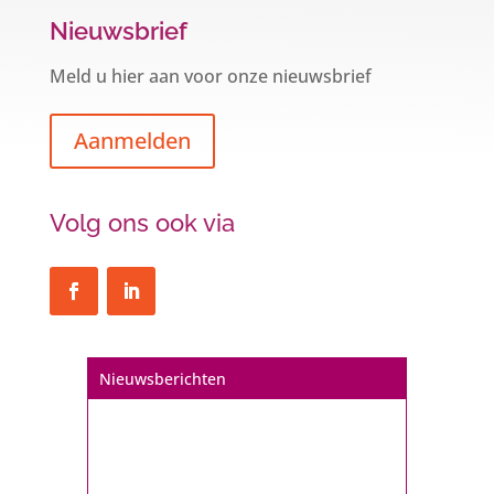
Nieuwsbrief
Meld u hier aan voor onze nieuwsbrief
Aanmelden
Volg ons ook via
Nieuwsberichten
Een hypotheek na uw 57e? Er zijn
zeker mogelijkheden
De woningmarkt is nog steeds in beweging.
Misschien denkt u na over verhuizen, verbouwen