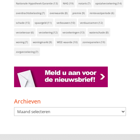
Nationale Hypotheek Garantie
(13)
NHG
(19)
notaris
(7)
opstalverzekering
(14)
overdrachtsbelasting
(7)
overwaarde
(8)
premie
(9)
rentevastperiode
(6)
schade
(15)
spaargeld
(11)
verbouwen
(10)
verduurzamen
(12)
verzekeraar
(6)
verzekering
(12)
verzekeringen
(13)
waterschade
(8)
woning
(7)
woningmarkt
(9)
WOZ-waarde
(10)
zonnepanelen
(19)
zorgverzekering
(7)
Archieven
Archieven