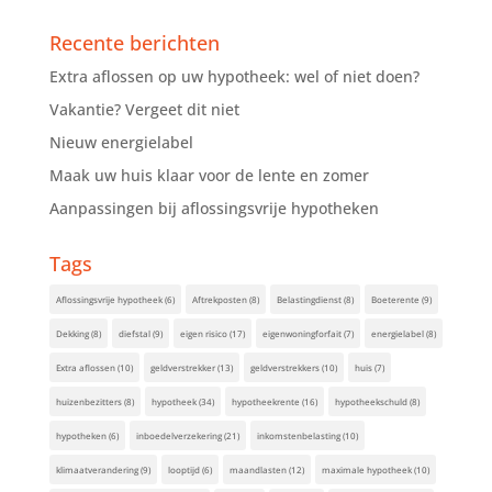
Recente berichten
Extra aflossen op uw hypotheek: wel of niet doen?
Vakantie? Vergeet dit niet
Nieuw energielabel
Maak uw huis klaar voor de lente en zomer
Aanpassingen bij aflossingsvrije hypotheken
Tags
Aflossingsvrije hypotheek
(6)
Aftrekposten
(8)
Belastingdienst
(8)
Boeterente
(9)
Dekking
(8)
diefstal
(9)
eigen risico
(17)
eigenwoningforfait
(7)
energielabel
(8)
Extra aflossen
(10)
geldverstrekker
(13)
geldverstrekkers
(10)
huis
(7)
huizenbezitters
(8)
hypotheek
(34)
hypotheekrente
(16)
hypotheekschuld
(8)
hypotheken
(6)
inboedelverzekering
(21)
inkomstenbelasting
(10)
klimaatverandering
(9)
looptijd
(6)
maandlasten
(12)
maximale hypotheek
(10)