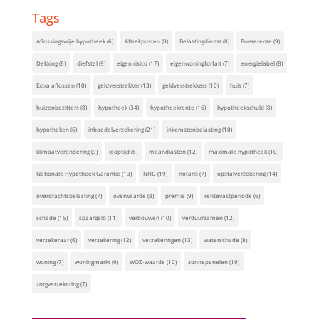
Tags
Aflossingsvrije hypotheek
(6)
Aftrekposten
(8)
Belastingdienst
(8)
Boeterente
(9)
Dekking
(8)
diefstal
(9)
eigen risico
(17)
eigenwoningforfait
(7)
energielabel
(8)
Extra aflossen
(10)
geldverstrekker
(13)
geldverstrekkers
(10)
huis
(7)
huizenbezitters
(8)
hypotheek
(34)
hypotheekrente
(16)
hypotheekschuld
(8)
hypotheken
(6)
inboedelverzekering
(21)
inkomstenbelasting
(10)
klimaatverandering
(9)
looptijd
(6)
maandlasten
(12)
maximale hypotheek
(10)
Nationale Hypotheek Garantie
(13)
NHG
(19)
notaris
(7)
opstalverzekering
(14)
overdrachtsbelasting
(7)
overwaarde
(8)
premie
(9)
rentevastperiode
(6)
schade
(15)
spaargeld
(11)
verbouwen
(10)
verduurzamen
(12)
verzekeraar
(6)
verzekering
(12)
verzekeringen
(13)
waterschade
(8)
woning
(7)
woningmarkt
(9)
WOZ-waarde
(10)
zonnepanelen
(19)
zorgverzekering
(7)