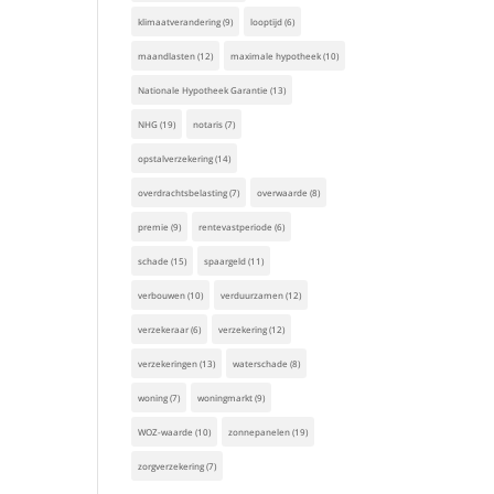
klimaatverandering
(9)
looptijd
(6)
maandlasten
(12)
maximale hypotheek
(10)
Nationale Hypotheek Garantie
(13)
NHG
(19)
notaris
(7)
opstalverzekering
(14)
overdrachtsbelasting
(7)
overwaarde
(8)
premie
(9)
rentevastperiode
(6)
schade
(15)
spaargeld
(11)
verbouwen
(10)
verduurzamen
(12)
verzekeraar
(6)
verzekering
(12)
verzekeringen
(13)
waterschade
(8)
woning
(7)
woningmarkt
(9)
WOZ-waarde
(10)
zonnepanelen
(19)
zorgverzekering
(7)