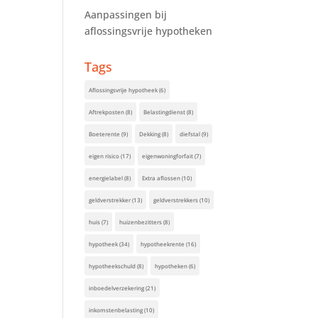
Aanpassingen bij
aflossingsvrije hypotheken
Tags
Aflossingsvrije hypotheek
(6)
Aftrekposten
(8)
Belastingdienst
(8)
Boeterente
(9)
Dekking
(8)
diefstal
(9)
eigen risico
(17)
eigenwoningforfait
(7)
energielabel
(8)
Extra aflossen
(10)
geldverstrekker
(13)
geldverstrekkers
(10)
huis
(7)
huizenbezitters
(8)
hypotheek
(34)
hypotheekrente
(16)
hypotheekschuld
(8)
hypotheken
(6)
inboedelverzekering
(21)
inkomstenbelasting
(10)