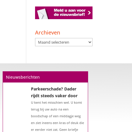
Een hypotheek na uw
57e? Er zijn zeker
mogelijkheden
Archieven
De woningmarkt is nog steeds in
Archieven
beweging. Misschien denkt u na
over verhuizen, verbouwen of het
benutten van uw overwaarde.
Maar hoe zit het eigenlijk met een
hypotheek als u 57 jaar of ouder
Nieuwsberichten
bent?...
Parkeerschade? Dader
rijdt steeds vaker door
U kent het misschien wel. U komt
terug bij uw auto na een
boodschap of een middagje weg
en ziet ineens een kras of deuk die
er eerder niet zat. Geen briefje