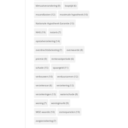
klimaatverandering
(9)
looptijd
(6)
maandlasten
(12)
maximale hypotheek
(10)
Nationale Hypotheek Garantie
(13)
NHG
(19)
notaris
(7)
opstalverzekering
(14)
overdrachtsbelasting
(7)
overwaarde
(8)
premie
(9)
rentevastperiode
(6)
schade
(15)
spaargeld
(11)
verbouwen
(10)
verduurzamen
(12)
verzekeraar
(6)
verzekering
(12)
verzekeringen
(13)
waterschade
(8)
woning
(7)
woningmarkt
(9)
WOZ-waarde
(10)
zonnepanelen
(19)
zorgverzekering
(7)