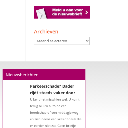
Een hypotheek na uw
Archieven
57e? Er zijn zeker
mogelijkheden
Archieven
De woningmarkt is nog steeds in
beweging. Misschien denkt u na
over verhuizen, verbouwen of het
benutten van uw overwaarde.
Maar hoe zit het eigenlijk met een
Nieuwsberichten
hypotheek als u 57 jaar of ouder
bent?...
Parkeerschade? Dader
rijdt steeds vaker door
U kent het misschien wel. U komt
terug bij uw auto na een
boodschap of een middagje weg
en ziet ineens een kras of deuk die