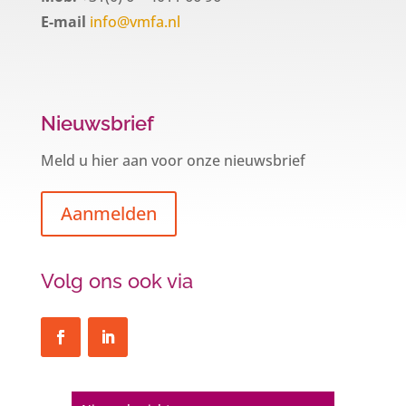
E-mail
info@vmfa.nl
Nieuwsbrief
Meld u hier aan voor onze nieuwsbrief
Aanmelden
Volg ons ook via
Een hypotheek na uw 57e? Er zijn
zeker mogelijkheden
De woningmarkt is nog steeds in beweging.
Misschien denkt u na over verhuizen, verbouwen
of het benutten van uw overwaarde. Maar hoe zit
het eigenlijk met een hypotheek als u 57 jaar of