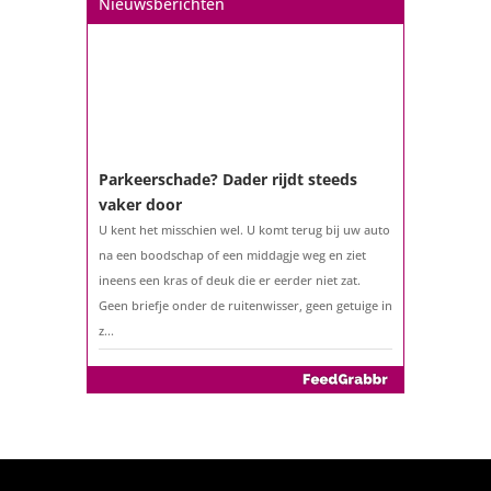
Nieuwsberichten
ouder bent?...
Parkeerschade? Dader rijdt steeds
vaker door
U kent het misschien wel. U komt terug bij uw auto
na een boodschap of een middagje weg en ziet
ineens een kras of deuk die er eerder niet zat.
Geen briefje onder de ruitenwisser, geen getuige in
z...