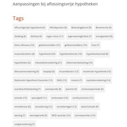
Aanpassingen bij aflossingsvrije hypotheken
Tags
Aflossingsvrije hypotheek
(6)
Aftrekposten
(8)
Belastingdienst
(8)
Boeterente
(9)
Dekking
(8)
diefstal
(9)
eigen risico
(17)
eigenwoningforfait
(7)
energielabel
(8)
Extra aflossen
(10)
geldverstrekker
(13)
geldverstrekkers
(10)
huis
(7)
huizenbezitters
(8)
hypotheek
(34)
hypotheekrente
(16)
hypotheekschuld
(8)
hypotheken
(6)
inboedelverzekering
(21)
inkomstenbelasting
(10)
klimaatverandering
(9)
looptijd
(6)
maandlasten
(12)
maximale hypotheek
(10)
Nationale Hypotheek Garantie
(13)
NHG
(19)
notaris
(7)
opstalverzekering
(14)
overdrachtsbelasting
(7)
overwaarde
(8)
premie
(9)
rentevastperiode
(6)
schade
(15)
spaargeld
(11)
verbouwen
(10)
verduurzamen
(12)
verzekeraar
(6)
verzekering
(12)
verzekeringen
(13)
waterschade
(8)
woning
(7)
woningmarkt
(9)
WOZ-waarde
(10)
zonnepanelen
(19)
zorgverzekering
(7)