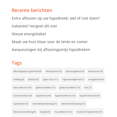
Recente berichten
Extra aflossen op uw hypotheek: wel of niet doen?
Vakantie? Vergeet dit niet
Nieuw energielabel
Maak uw huis klaar voor de lente en zomer
Aanpassingen bij aflossingsvrije hypotheken
Tags
Aflossingsvrije hypotheek
(6)
Aftrekposten
(8)
Belastingdienst
(8)
Boeterente
(9)
Dekking
(8)
diefstal
(9)
eigen risico
(17)
eigenwoningforfait
(7)
energielabel
(8)
Extra aflossen
(10)
geldverstrekker
(13)
geldverstrekkers
(10)
huis
(7)
huizenbezitters
(8)
hypotheek
(34)
hypotheekrente
(16)
hypotheekschuld
(8)
hypotheken
(6)
inboedelverzekering
(21)
inkomstenbelasting
(10)
klimaatverandering
(9)
looptijd
(6)
maandlasten
(12)
maximale hypotheek
(10)