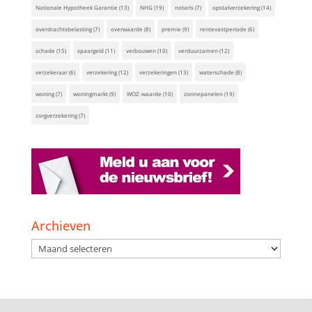
Nationale Hypotheek Garantie
(13)
NHG
(19)
notaris
(7)
opstalverzekering
(14)
overdrachtsbelasting
(7)
overwaarde
(8)
premie
(9)
rentevastperiode
(6)
schade
(15)
spaargeld
(11)
verbouwen
(10)
verduurzamen
(12)
verzekeraar
(6)
verzekering
(12)
verzekeringen
(13)
waterschade
(8)
woning
(7)
woningmarkt
(9)
WOZ-waarde
(10)
zonnepanelen
(19)
zorgverzekering
(7)
Archieven
Archieven