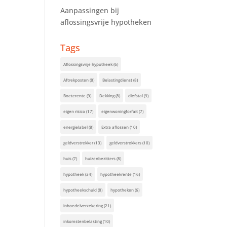
Aanpassingen bij
aflossingsvrije hypotheken
Tags
Aflossingsvrije hypotheek
(6)
Aftrekposten
(8)
Belastingdienst
(8)
Boeterente
(9)
Dekking
(8)
diefstal
(9)
eigen risico
(17)
eigenwoningforfait
(7)
energielabel
(8)
Extra aflossen
(10)
geldverstrekker
(13)
geldverstrekkers
(10)
huis
(7)
huizenbezitters
(8)
hypotheek
(34)
hypotheekrente
(16)
hypotheekschuld
(8)
hypotheken
(6)
inboedelverzekering
(21)
inkomstenbelasting
(10)