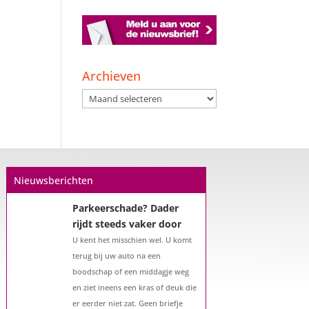
Een hypotheek na uw
57e? Er zijn zeker
mogelijkheden
Archieven
De woningmarkt is nog steeds in
Archieven
beweging. Misschien denkt u na
over verhuizen, verbouwen of het
benutten van uw overwaarde.
Maar hoe zit het eigenlijk met een
hypotheek als u 57 jaar of ouder
Nieuwsberichten
bent?...
Parkeerschade? Dader
rijdt steeds vaker door
U kent het misschien wel. U komt
terug bij uw auto na een
boodschap of een middagje weg
en ziet ineens een kras of deuk die
er eerder niet zat. Geen briefje