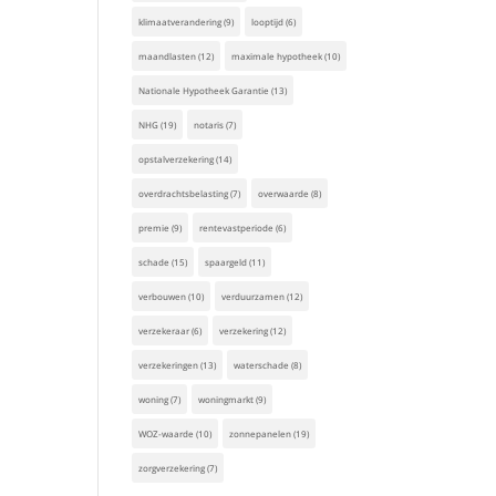
klimaatverandering
(9)
looptijd
(6)
maandlasten
(12)
maximale hypotheek
(10)
Nationale Hypotheek Garantie
(13)
NHG
(19)
notaris
(7)
opstalverzekering
(14)
overdrachtsbelasting
(7)
overwaarde
(8)
premie
(9)
rentevastperiode
(6)
schade
(15)
spaargeld
(11)
verbouwen
(10)
verduurzamen
(12)
verzekeraar
(6)
verzekering
(12)
verzekeringen
(13)
waterschade
(8)
woning
(7)
woningmarkt
(9)
WOZ-waarde
(10)
zonnepanelen
(19)
zorgverzekering
(7)