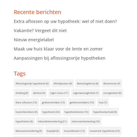
Recente berichten
Extra aflossen op uw hypotheek: wel of niet doen?
Vakantie? Vergeet dit niet
Nieuw energielabel
Maak uw huis klaar voor de lente en zomer
Aanpassingen bij aflossingsvrije hypotheken
Tags
Aflossingsvrije hypotheek
(6)
Aftrekposten
(8)
Belastingdienst
(8)
Boeterente
(9)
Dekking
(8)
diefstal
(9)
eigen risico
(17)
eigenwoningforfait
(7)
energielabel
(8)
Extra aflossen
(10)
geldverstrekker
(13)
geldverstrekkers
(10)
huis
(7)
huizenbezitters
(8)
hypotheek
(34)
hypotheekrente
(16)
hypotheekschuld
(8)
hypotheken
(6)
inboedelverzekering
(21)
inkomstenbelasting
(10)
klimaatverandering
(9)
looptijd
(6)
maandlasten
(12)
maximale hypotheek
(10)