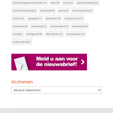
Nationale Hypotheek Garantie
(13)
NHG
(19)
notaris
(7)
opstalverzekering
(14)
overdrachtsbelasting
(7)
overwaarde
(8)
premie
(9)
rentevastperiode
(6)
schade
(15)
spaargeld
(11)
verbouwen
(10)
verduurzamen
(12)
verzekeraar
(6)
verzekering
(12)
verzekeringen
(13)
waterschade
(8)
woning
(7)
woningmarkt
(9)
WOZ-waarde
(10)
zonnepanelen
(19)
zorgverzekering
(7)
Archieven
Archieven