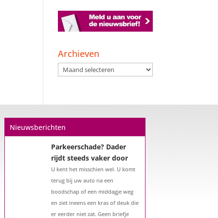
Een hypotheek na uw
57e? Er zijn zeker
mogelijkheden
Archieven
De woningmarkt is nog steeds in
Archieven
beweging. Misschien denkt u na
over verhuizen, verbouwen of het
benutten van uw overwaarde.
Maar hoe zit het eigenlijk met een
hypotheek als u 57 jaar of ouder
Nieuwsberichten
bent?...
Parkeerschade? Dader
rijdt steeds vaker door
U kent het misschien wel. U komt
terug bij uw auto na een
boodschap of een middagje weg
en ziet ineens een kras of deuk die
er eerder niet zat. Geen briefje