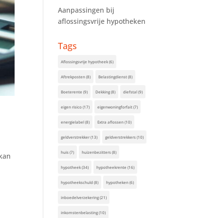
Aanpassingen bij
aflossingsvrije hypotheken
Tags
Aflossingsvrije hypotheek
(6)
Aftrekposten
(8)
Belastingdienst
(8)
Boeterente
(9)
Dekking
(8)
diefstal
(9)
eigen risico
(17)
eigenwoningforfait
(7)
energielabel
(8)
Extra aflossen
(10)
geldverstrekker
(13)
geldverstrekkers
(10)
huis
(7)
huizenbezitters
(8)
 kan
hypotheek
(34)
hypotheekrente
(16)
hypotheekschuld
(8)
hypotheken
(6)
inboedelverzekering
(21)
inkomstenbelasting
(10)