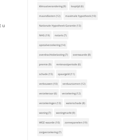
klimaatverandering
(9)
looptijd
(6)
maandlasten
(12)
maximale hypotheek
(10)
t u
Nationale Hypotheek Garantie
(13)
NHG
(19)
notaris
(7)
opstalverzekering
(14)
overdrachtsbelasting
(7)
overwaarde
(8)
premie
(9)
rentevastperiode
(6)
schade
(15)
spaargeld
(11)
verbouwen
(10)
verduurzamen
(12)
verzekeraar
(6)
verzekering
(12)
verzekeringen
(13)
waterschade
(8)
woning
(7)
woningmarkt
(9)
WOZ-waarde
(10)
zonnepanelen
(19)
zorgverzekering
(7)