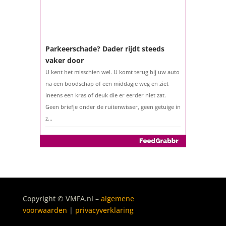
Parkeerschade? Dader rijdt steeds
vaker door
U kent het misschien wel. U komt terug bij uw auto
na een boodschap of een middagje weg en ziet
ineens een kras of deuk die er eerder niet zat.
Geen briefje onder de ruitenwisser, geen getuige in
z...
De belastingaangifte 2025
Copyright © VMFA.nl –
algemene
Het is weer zover: sinds 1 maart 2026 kunt u uw
voorwaarden
|
privacyverklaring
belastingaangifte over 2025 indienen. Geen klus