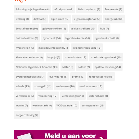
Aflossingsvrije hypotheek
(6)
Aftrekposten
(8)
Belastingdienst
(8)
Boeterente
(9)
Dekking
(8)
diefstal
(9)
eigen risico
(17)
eigenwoningforfait
(7)
energielabel
(8)
Extra aflossen
(10)
geldverstrekker
(13)
geldverstrekkers
(10)
huis
(7)
huizenbezitters
(8)
hypotheek
(34)
hypotheekrente
(16)
hypotheekschuld
(8)
hypotheken
(6)
inboedelverzekering
(21)
inkomstenbelasting
(10)
klimaatverandering
(9)
looptijd
(6)
maandlasten
(12)
maximale hypotheek
(10)
Nationale Hypotheek Garantie
(13)
NHG
(19)
notaris
(7)
opstalverzekering
(14)
overdrachtsbelasting
(7)
overwaarde
(8)
premie
(9)
rentevastperiode
(6)
schade
(15)
spaargeld
(11)
verbouwen
(10)
verduurzamen
(12)
verzekeraar
(6)
verzekering
(12)
verzekeringen
(13)
waterschade
(8)
woning
(7)
woningmarkt
(9)
WOZ-waarde
(10)
zonnepanelen
(19)
zorgverzekering
(7)