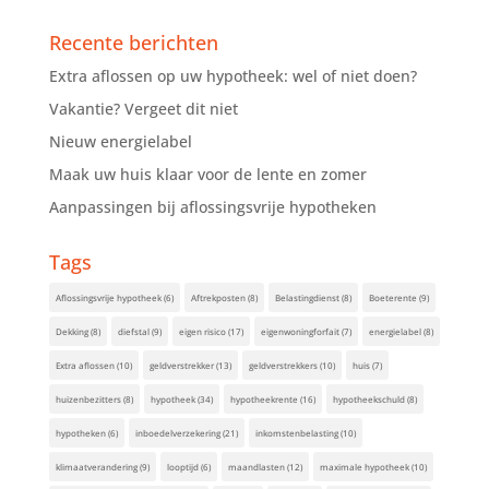
Recente berichten
Extra aflossen op uw hypotheek: wel of niet doen?
Vakantie? Vergeet dit niet
Nieuw energielabel
Maak uw huis klaar voor de lente en zomer
Aanpassingen bij aflossingsvrije hypotheken
Tags
Aflossingsvrije hypotheek
(6)
Aftrekposten
(8)
Belastingdienst
(8)
Boeterente
(9)
Dekking
(8)
diefstal
(9)
eigen risico
(17)
eigenwoningforfait
(7)
energielabel
(8)
Extra aflossen
(10)
geldverstrekker
(13)
geldverstrekkers
(10)
huis
(7)
huizenbezitters
(8)
hypotheek
(34)
hypotheekrente
(16)
hypotheekschuld
(8)
hypotheken
(6)
inboedelverzekering
(21)
inkomstenbelasting
(10)
klimaatverandering
(9)
looptijd
(6)
maandlasten
(12)
maximale hypotheek
(10)