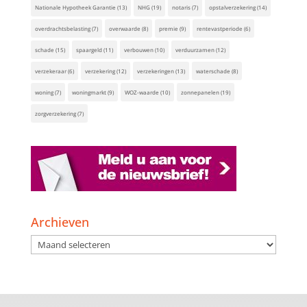
Nationale Hypotheek Garantie
(13)
NHG
(19)
notaris
(7)
opstalverzekering
(14)
overdrachtsbelasting
(7)
overwaarde
(8)
premie
(9)
rentevastperiode
(6)
schade
(15)
spaargeld
(11)
verbouwen
(10)
verduurzamen
(12)
verzekeraar
(6)
verzekering
(12)
verzekeringen
(13)
waterschade
(8)
woning
(7)
woningmarkt
(9)
WOZ-waarde
(10)
zonnepanelen
(19)
zorgverzekering
(7)
Archieven
Archieven