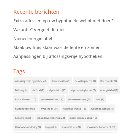
Recente berichten
Extra aflossen op uw hypotheek: wel of niet doen?
Vakantie? Vergeet dit niet
Nieuw energielabel
Maak uw huis klaar voor de lente en zomer
Aanpassingen bij aflossingsvrije hypotheken
Tags
Aflossingsvrije hypotheek
(6)
Aftrekposten
(8)
Belastingdienst
(8)
Boeterente
(9)
Dekking
(8)
diefstal
(9)
eigen risico
(17)
eigenwoningforfait
(7)
energielabel
(8)
Extra aflossen
(10)
geldverstrekker
(13)
geldverstrekkers
(10)
huis
(7)
huizenbezitters
(8)
hypotheek
(34)
hypotheekrente
(16)
hypotheekschuld
(8)
hypotheken
(6)
inboedelverzekering
(21)
inkomstenbelasting
(10)
klimaatverandering
(9)
looptijd
(6)
maandlasten
(12)
maximale hypotheek
(10)