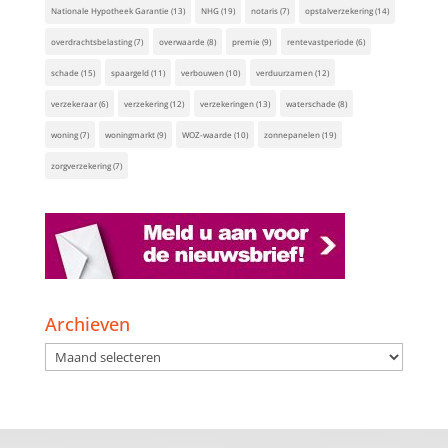
Nationale Hypotheek Garantie
(13)
NHG
(19)
notaris
(7)
opstalverzekering
(14)
overdrachtsbelasting
(7)
overwaarde
(8)
premie
(9)
rentevastperiode
(6)
schade
(15)
spaargeld
(11)
verbouwen
(10)
verduurzamen
(12)
verzekeraar
(6)
verzekering
(12)
verzekeringen
(13)
waterschade
(8)
woning
(7)
woningmarkt
(9)
WOZ-waarde
(10)
zonnepanelen
(19)
zorgverzekering
(7)
Archieven
Archieven