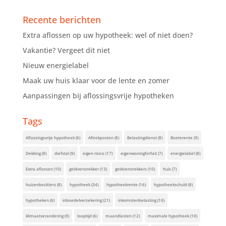
Recente berichten
Extra aflossen op uw hypotheek: wel of niet doen?
Vakantie? Vergeet dit niet
Nieuw energielabel
Maak uw huis klaar voor de lente en zomer
Aanpassingen bij aflossingsvrije hypotheken
Tags
Aflossingsvrije hypotheek
(6)
Aftrekposten
(8)
Belastingdienst
(8)
Boeterente
(9)
Dekking
(8)
diefstal
(9)
eigen risico
(17)
eigenwoningforfait
(7)
energielabel
(8)
Extra aflossen
(10)
geldverstrekker
(13)
geldverstrekkers
(10)
huis
(7)
huizenbezitters
(8)
hypotheek
(34)
hypotheekrente
(16)
hypotheekschuld
(8)
hypotheken
(6)
inboedelverzekering
(21)
inkomstenbelasting
(10)
klimaatverandering
(9)
looptijd
(6)
maandlasten
(12)
maximale hypotheek
(10)