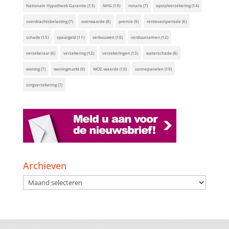
Nationale Hypotheek Garantie
(13)
NHG
(19)
notaris
(7)
opstalverzekering
(14)
overdrachtsbelasting
(7)
overwaarde
(8)
premie
(9)
rentevastperiode
(6)
schade
(15)
spaargeld
(11)
verbouwen
(10)
verduurzamen
(12)
verzekeraar
(6)
verzekering
(12)
verzekeringen
(13)
waterschade
(8)
woning
(7)
woningmarkt
(9)
WOZ-waarde
(10)
zonnepanelen
(19)
zorgverzekering
(7)
Archieven
Archieven