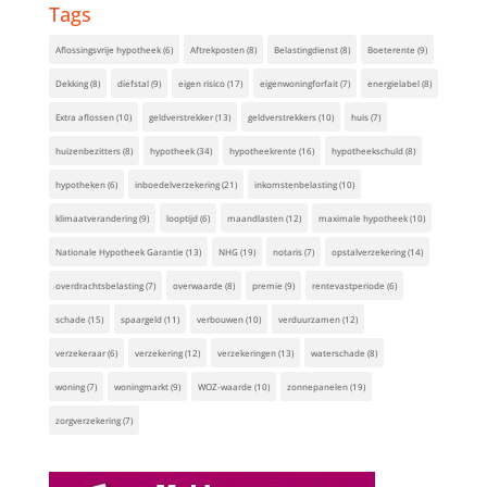
Tags
Aflossingsvrije hypotheek
(6)
Aftrekposten
(8)
Belastingdienst
(8)
Boeterente
(9)
Dekking
(8)
diefstal
(9)
eigen risico
(17)
eigenwoningforfait
(7)
energielabel
(8)
Extra aflossen
(10)
geldverstrekker
(13)
geldverstrekkers
(10)
huis
(7)
huizenbezitters
(8)
hypotheek
(34)
hypotheekrente
(16)
hypotheekschuld
(8)
hypotheken
(6)
inboedelverzekering
(21)
inkomstenbelasting
(10)
klimaatverandering
(9)
looptijd
(6)
maandlasten
(12)
maximale hypotheek
(10)
Nationale Hypotheek Garantie
(13)
NHG
(19)
notaris
(7)
opstalverzekering
(14)
overdrachtsbelasting
(7)
overwaarde
(8)
premie
(9)
rentevastperiode
(6)
schade
(15)
spaargeld
(11)
verbouwen
(10)
verduurzamen
(12)
verzekeraar
(6)
verzekering
(12)
verzekeringen
(13)
waterschade
(8)
woning
(7)
woningmarkt
(9)
WOZ-waarde
(10)
zonnepanelen
(19)
zorgverzekering
(7)