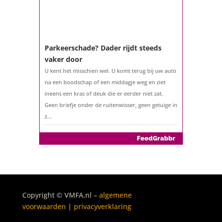
Parkeerschade? Dader rijdt steeds
vaker door
U kent het misschien wel. U komt terug bij uw auto
na een boodschap of een middagje weg en ziet
ineens een kras of deuk die er eerder niet zat.
Geen briefje onder de ruitenwisser, geen getuige in
z...
De belastingaangifte 2025
Copyright © VMFA.nl –
algemene
Het is weer zover: sinds 1 maart 2026 kunt u uw
voorwaarden
|
privacyverklaring
belastingaangifte over 2025 indienen. Geen klus