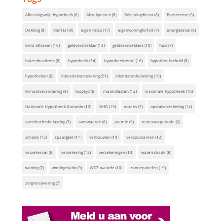
Aflossingsvrije hypotheek
(6)
Aftrekposten
(8)
Belastingdienst
(8)
Boeterente
(9)
Dekking
(8)
diefstal
(9)
eigen risico
(17)
eigenwoningforfait
(7)
energielabel
(8)
Extra aflossen
(10)
geldverstrekker
(13)
geldverstrekkers
(10)
huis
(7)
huizenbezitters
(8)
hypotheek
(34)
hypotheekrente
(16)
hypotheekschuld
(8)
hypotheken
(6)
inboedelverzekering
(21)
inkomstenbelasting
(10)
klimaatverandering
(9)
looptijd
(6)
maandlasten
(12)
maximale hypotheek
(10)
Nationale Hypotheek Garantie
(13)
NHG
(19)
notaris
(7)
opstalverzekering
(14)
overdrachtsbelasting
(7)
overwaarde
(8)
premie
(9)
rentevastperiode
(6)
schade
(15)
spaargeld
(11)
verbouwen
(10)
verduurzamen
(12)
verzekeraar
(6)
verzekering
(12)
verzekeringen
(13)
waterschade
(8)
woning
(7)
woningmarkt
(9)
WOZ-waarde
(10)
zonnepanelen
(19)
zorgverzekering
(7)