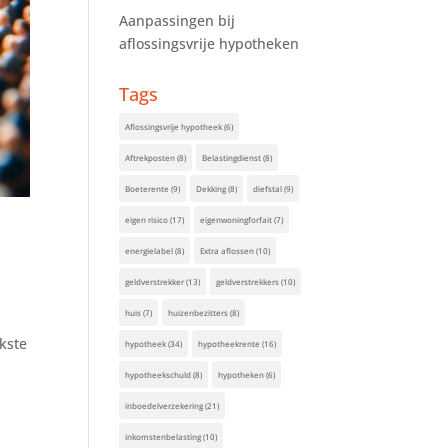
Aanpassingen bij
aflossingsvrije hypotheken
Tags
Aflossingsvrije hypotheek
(6)
Aftrekposten
(8)
Belastingdienst
(8)
Boeterente
(9)
Dekking
(8)
diefstal
(9)
eigen risico
(17)
eigenwoningforfait
(7)
energielabel
(8)
Extra aflossen
(10)
geldverstrekker
(13)
geldverstrekkers
(10)
huis
(7)
huizenbezitters
(8)
kste
hypotheek
(34)
hypotheekrente
(16)
hypotheekschuld
(8)
hypotheken
(6)
inboedelverzekering
(21)
inkomstenbelasting
(10)