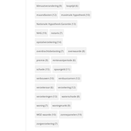
klimaatverandering
(9)
looptijd
(6)
maandlasten
(12)
maximale hypotheek
(10)
Nationale Hypotheek Garantie
(13)
NHG
(19)
notaris
(7)
opstalverzekering
(14)
overdrachtsbelasting
(7)
overwaarde
(8)
premie
(9)
rentevastperiode
(6)
schade
(15)
spaargeld
(11)
verbouwen
(10)
verduurzamen
(12)
verzekeraar
(6)
verzekering
(12)
verzekeringen
(13)
waterschade
(8)
woning
(7)
woningmarkt
(9)
WOZ-waarde
(10)
zonnepanelen
(19)
zorgverzekering
(7)