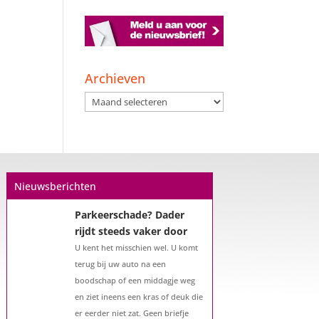
Een hypotheek na uw
Archieven
57e? Er zijn zeker
Archieven
mogelijkheden
De woningmarkt is nog steeds in
beweging. Misschien denkt u na
over verhuizen, verbouwen of het
benutten van uw overwaarde.
Nieuwsberichten
Maar hoe zit het eigenlijk met een
hypotheek als u 57 jaar of ouder
bent?...
Parkeerschade? Dader
rijdt steeds vaker door
U kent het misschien wel. U komt
terug bij uw auto na een
boodschap of een middagje weg