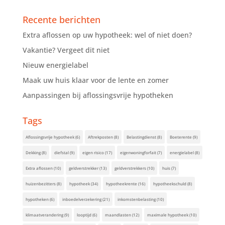
Recente berichten
Extra aflossen op uw hypotheek: wel of niet doen?
Vakantie? Vergeet dit niet
Nieuw energielabel
Maak uw huis klaar voor de lente en zomer
Aanpassingen bij aflossingsvrije hypotheken
Tags
Aflossingsvrije hypotheek
(6)
Aftrekposten
(8)
Belastingdienst
(8)
Boeterente
(9)
Dekking
(8)
diefstal
(9)
eigen risico
(17)
eigenwoningforfait
(7)
energielabel
(8)
Extra aflossen
(10)
geldverstrekker
(13)
geldverstrekkers
(10)
huis
(7)
huizenbezitters
(8)
hypotheek
(34)
hypotheekrente
(16)
hypotheekschuld
(8)
hypotheken
(6)
inboedelverzekering
(21)
inkomstenbelasting
(10)
klimaatverandering
(9)
looptijd
(6)
maandlasten
(12)
maximale hypotheek
(10)