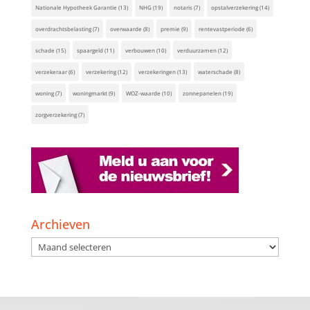
Nationale Hypotheek Garantie
(13)
NHG
(19)
notaris
(7)
opstalverzekering
(14)
overdrachtsbelasting
(7)
overwaarde
(8)
premie
(9)
rentevastperiode
(6)
schade
(15)
spaargeld
(11)
verbouwen
(10)
verduurzamen
(12)
verzekeraar
(6)
verzekering
(12)
verzekeringen
(13)
waterschade
(8)
woning
(7)
woningmarkt
(9)
WOZ-waarde
(10)
zonnepanelen
(19)
zorgverzekering
(7)
Archieven
Archieven