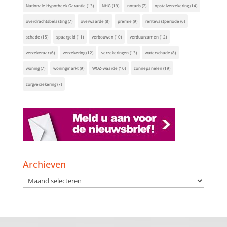
Nationale Hypotheek Garantie
(13)
NHG
(19)
notaris
(7)
opstalverzekering
(14)
overdrachtsbelasting
(7)
overwaarde
(8)
premie
(9)
rentevastperiode
(6)
schade
(15)
spaargeld
(11)
verbouwen
(10)
verduurzamen
(12)
verzekeraar
(6)
verzekering
(12)
verzekeringen
(13)
waterschade
(8)
woning
(7)
woningmarkt
(9)
WOZ-waarde
(10)
zonnepanelen
(19)
zorgverzekering
(7)
Archieven
Archieven