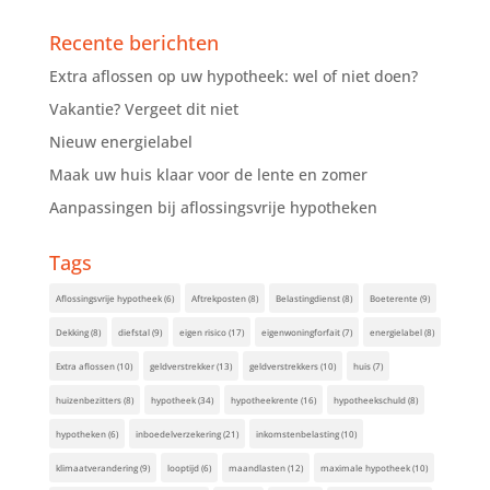
Recente berichten
Extra aflossen op uw hypotheek: wel of niet doen?
Vakantie? Vergeet dit niet
Nieuw energielabel
Maak uw huis klaar voor de lente en zomer
Aanpassingen bij aflossingsvrije hypotheken
Tags
Aflossingsvrije hypotheek
(6)
Aftrekposten
(8)
Belastingdienst
(8)
Boeterente
(9)
Dekking
(8)
diefstal
(9)
eigen risico
(17)
eigenwoningforfait
(7)
energielabel
(8)
Extra aflossen
(10)
geldverstrekker
(13)
geldverstrekkers
(10)
huis
(7)
huizenbezitters
(8)
hypotheek
(34)
hypotheekrente
(16)
hypotheekschuld
(8)
hypotheken
(6)
inboedelverzekering
(21)
inkomstenbelasting
(10)
klimaatverandering
(9)
looptijd
(6)
maandlasten
(12)
maximale hypotheek
(10)