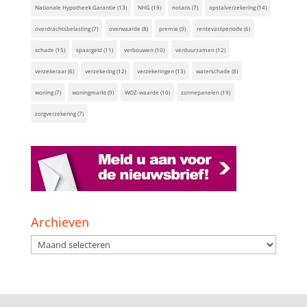
Nationale Hypotheek Garantie
(13)
NHG
(19)
notaris
(7)
opstalverzekering
(14)
overdrachtsbelasting
(7)
overwaarde
(8)
premie
(9)
rentevastperiode
(6)
schade
(15)
spaargeld
(11)
verbouwen
(10)
verduurzamen
(12)
verzekeraar
(6)
verzekering
(12)
verzekeringen
(13)
waterschade
(8)
woning
(7)
woningmarkt
(9)
WOZ-waarde
(10)
zonnepanelen
(19)
zorgverzekering
(7)
Archieven
Archieven