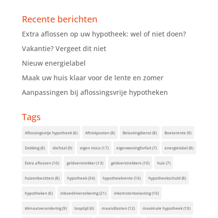
Recente berichten
Extra aflossen op uw hypotheek: wel of niet doen?
Vakantie? Vergeet dit niet
Nieuw energielabel
Maak uw huis klaar voor de lente en zomer
Aanpassingen bij aflossingsvrije hypotheken
Tags
Aflossingsvrije hypotheek
(6)
Aftrekposten
(8)
Belastingdienst
(8)
Boeterente
(9)
Dekking
(8)
diefstal
(9)
eigen risico
(17)
eigenwoningforfait
(7)
energielabel
(8)
Extra aflossen
(10)
geldverstrekker
(13)
geldverstrekkers
(10)
huis
(7)
huizenbezitters
(8)
hypotheek
(34)
hypotheekrente
(16)
hypotheekschuld
(8)
hypotheken
(6)
inboedelverzekering
(21)
inkomstenbelasting
(10)
klimaatverandering
(9)
looptijd
(6)
maandlasten
(12)
maximale hypotheek
(10)