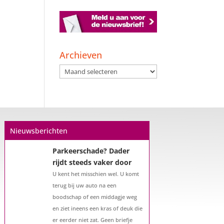
Een hypotheek na uw
57e? Er zijn zeker
mogelijkheden
Archieven
De woningmarkt is nog steeds in
Archieven
beweging. Misschien denkt u na
over verhuizen, verbouwen of het
benutten van uw overwaarde.
Maar hoe zit het eigenlijk met een
hypotheek als u 57 jaar of ouder
Nieuwsberichten
bent?...
Parkeerschade? Dader
rijdt steeds vaker door
U kent het misschien wel. U komt
terug bij uw auto na een
boodschap of een middagje weg
en ziet ineens een kras of deuk die
er eerder niet zat. Geen briefje