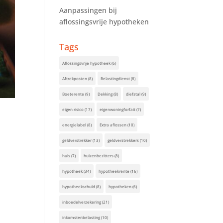
Aanpassingen bij
aflossingsvrije hypotheken
Tags
Aflossingsvrije hypotheek
(6)
Aftrekposten
(8)
Belastingdienst
(8)
Boeterente
(9)
Dekking
(8)
diefstal
(9)
eigen risico
(17)
eigenwoningforfait
(7)
energielabel
(8)
Extra aflossen
(10)
geldverstrekker
(13)
geldverstrekkers
(10)
huis
(7)
huizenbezitters
(8)
hypotheek
(34)
hypotheekrente
(16)
hypotheekschuld
(8)
hypotheken
(6)
inboedelverzekering
(21)
inkomstenbelasting
(10)