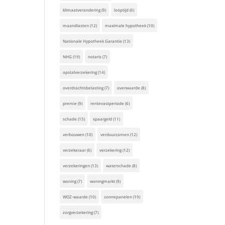
klimaatverandering
(9)
looptijd
(6)
maandlasten
(12)
maximale hypotheek
(10)
Nationale Hypotheek Garantie
(13)
NHG
(19)
notaris
(7)
opstalverzekering
(14)
overdrachtsbelasting
(7)
overwaarde
(8)
premie
(9)
rentevastperiode
(6)
schade
(15)
spaargeld
(11)
verbouwen
(10)
verduurzamen
(12)
verzekeraar
(6)
verzekering
(12)
verzekeringen
(13)
waterschade
(8)
woning
(7)
woningmarkt
(9)
WOZ-waarde
(10)
zonnepanelen
(19)
zorgverzekering
(7)