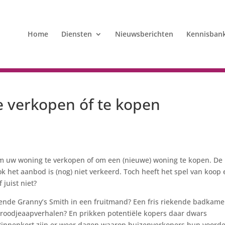
Home
Diensten
Nieuwsberichten
Kennisban
e verkopen óf te kopen
d om uw woning te verkopen of om een (nieuwe) woning te kopen. De
 het aanbod is (nog) niet verkeerd. Toch heeft het spel van koop 
juist niet?
ende Granny’s Smith in een fruitmand? Een fris riekende badkame
t broodjeaapverhalen? En prikken potentiële kopers daar dwars
Binnenkort zijn er weer dagen waarop huizenverkopers hun voord