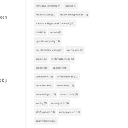
klimaatverandering
(9)
looptijd
(6)
maandlasten
(12)
maximale hypotheek
(10)
 een
Nationale Hypotheek Garantie
(13)
NHG
(19)
notaris
(7)
opstalverzekering
(14)
overdrachtsbelasting
(7)
overwaarde
(8)
premie
(9)
rentevastperiode
(6)
schade
(15)
spaargeld
(11)
verbouwen
(10)
verduurzamen
(12)
 bij
verzekeraar
(6)
verzekering
(12)
verzekeringen
(13)
waterschade
(8)
woning
(7)
woningmarkt
(9)
WOZ-waarde
(10)
zonnepanelen
(19)
zorgverzekering
(7)