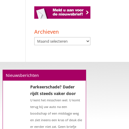
Een hypotheek na uw
57e? Er zijn zeker
mogelijkheden
Archieven
De woningmarkt is nog steeds in
Archieven
beweging. Misschien denkt u na
over verhuizen, verbouwen of het
benutten van uw overwaarde.
Maar hoe zit het eigenlijk met een
hypotheek als u 57 jaar of ouder
Nieuwsberichten
bent?...
Parkeerschade? Dader
rijdt steeds vaker door
U kent het misschien wel. U komt
terug bij uw auto na een
boodschap of een middagje weg
en ziet ineens een kras of deuk die
er eerder niet zat. Geen briefje