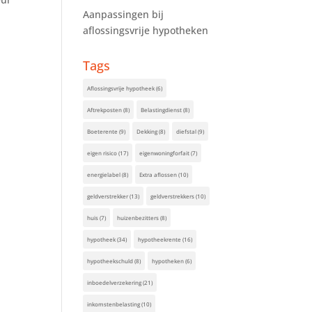
Aanpassingen bij
aflossingsvrije hypotheken
Tags
Aflossingsvrije hypotheek
(6)
Aftrekposten
(8)
Belastingdienst
(8)
Boeterente
(9)
Dekking
(8)
diefstal
(9)
eigen risico
(17)
eigenwoningforfait
(7)
energielabel
(8)
Extra aflossen
(10)
geldverstrekker
(13)
geldverstrekkers
(10)
huis
(7)
huizenbezitters
(8)
hypotheek
(34)
hypotheekrente
(16)
hypotheekschuld
(8)
hypotheken
(6)
inboedelverzekering
(21)
inkomstenbelasting
(10)