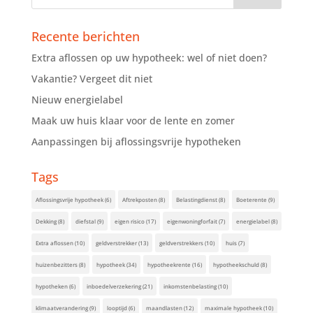
Recente berichten
Extra aflossen op uw hypotheek: wel of niet doen?
Vakantie? Vergeet dit niet
Nieuw energielabel
Maak uw huis klaar voor de lente en zomer
Aanpassingen bij aflossingsvrije hypotheken
Tags
Aflossingsvrije hypotheek
(6)
Aftrekposten
(8)
Belastingdienst
(8)
Boeterente
(9)
Dekking
(8)
diefstal
(9)
eigen risico
(17)
eigenwoningforfait
(7)
energielabel
(8)
Extra aflossen
(10)
geldverstrekker
(13)
geldverstrekkers
(10)
huis
(7)
huizenbezitters
(8)
hypotheek
(34)
hypotheekrente
(16)
hypotheekschuld
(8)
hypotheken
(6)
inboedelverzekering
(21)
inkomstenbelasting
(10)
klimaatverandering
(9)
looptijd
(6)
maandlasten
(12)
maximale hypotheek
(10)