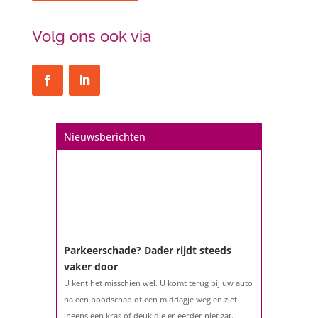
Volg ons ook via
Een hypotheek na uw 57e? Er zijn
zeker mogelijkheden
De woningmarkt is nog steeds in beweging.
Misschien denkt u na over verhuizen, verbouwen
of het benutten van uw overwaarde. Maar hoe zit
het eigenlijk met een hypotheek als u 57 jaar of
Nieuwsberichten
ouder bent?...
Parkeerschade? Dader rijdt steeds
vaker door
U kent het misschien wel. U komt terug bij uw auto
na een boodschap of een middagje weg en ziet
ineens een kras of deuk die er eerder niet zat.