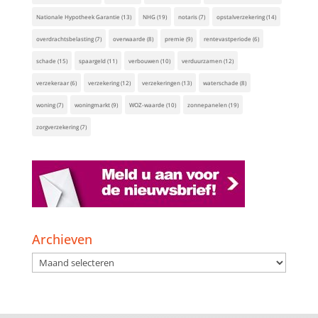
Nationale Hypotheek Garantie
(13)
NHG
(19)
notaris
(7)
opstalverzekering
(14)
overdrachtsbelasting
(7)
overwaarde
(8)
premie
(9)
rentevastperiode
(6)
schade
(15)
spaargeld
(11)
verbouwen
(10)
verduurzamen
(12)
verzekeraar
(6)
verzekering
(12)
verzekeringen
(13)
waterschade
(8)
woning
(7)
woningmarkt
(9)
WOZ-waarde
(10)
zonnepanelen
(19)
zorgverzekering
(7)
Archieven
Archieven