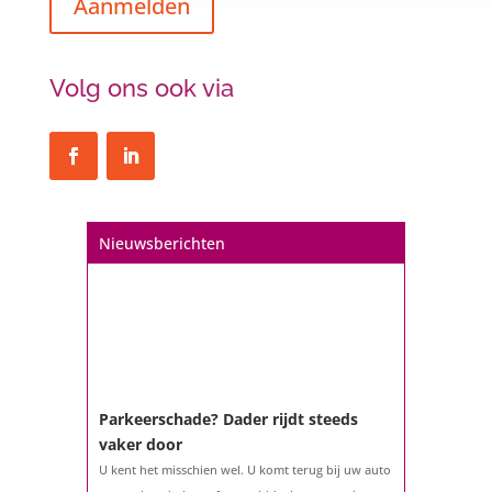
Aanmelden
Volg ons ook via
Een hypotheek na uw 57e? Er zijn
zeker mogelijkheden
De woningmarkt is nog steeds in beweging.
Misschien denkt u na over verhuizen, verbouwen
of het benutten van uw overwaarde. Maar hoe zit
het eigenlijk met een hypotheek als u 57 jaar of
Nieuwsberichten
ouder bent?...
Parkeerschade? Dader rijdt steeds
vaker door
U kent het misschien wel. U komt terug bij uw auto