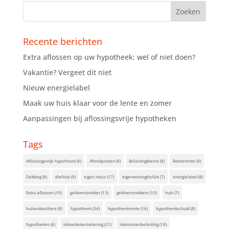
Recente berichten
Extra aflossen op uw hypotheek: wel of niet doen?
Vakantie? Vergeet dit niet
Nieuw energielabel
Maak uw huis klaar voor de lente en zomer
Aanpassingen bij aflossingsvrije hypotheken
Tags
Aflossingsvrije hypotheek
(6)
Aftrekposten
(8)
Belastingdienst
(8)
Boeterente
(9)
Dekking
(8)
diefstal
(9)
eigen risico
(17)
eigenwoningforfait
(7)
energielabel
(8)
Extra aflossen
(10)
geldverstrekker
(13)
geldverstrekkers
(10)
huis
(7)
huizenbezitters
(8)
hypotheek
(34)
hypotheekrente
(16)
hypotheekschuld
(8)
hypotheken
(6)
inboedelverzekering
(21)
inkomstenbelasting
(10)