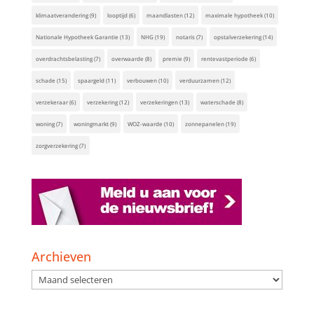
klimaatverandering
(9)
looptijd
(6)
maandlasten
(12)
maximale hypotheek
(10)
Nationale Hypotheek Garantie
(13)
NHG
(19)
notaris
(7)
opstalverzekering
(14)
overdrachtsbelasting
(7)
overwaarde
(8)
premie
(9)
rentevastperiode
(6)
schade
(15)
spaargeld
(11)
verbouwen
(10)
verduurzamen
(12)
verzekeraar
(6)
verzekering
(12)
verzekeringen
(13)
waterschade
(8)
woning
(7)
woningmarkt
(9)
WOZ-waarde
(10)
zonnepanelen
(19)
zorgverzekering
(7)
Archieven
Archieven